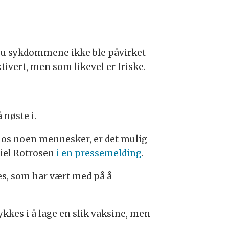
sju sykdommene ikke ble påvirket
ivert, men som likevel er friske.
 nøste i.
hos noen mennesker, er det mulig
niel Rotrosen
i en pressemelding
.
ses, som har vært med på å
ykkes i å lage en slik vaksine, men