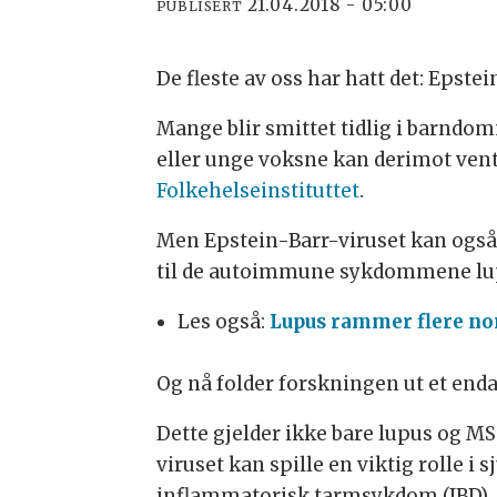
21.04.2018 - 05:00
PUBLISERT
De fleste av oss har hatt det: Epst
Mange blir smittet tidlig i barn
eller unge voksne kan derimot vent
Folkehelseinstituttet
.
Men Epstein-Barr-viruset kan også h
til de autoimmune sykdommene lup
Les også:
Lupus rammer flere n
Og nå folder forskningen ut et enda 
Dette gjelder ikke bare lupus og MS
viruset kan spille en viktig rolle 
inflammatorisk tarmsykdom (IBD), cø