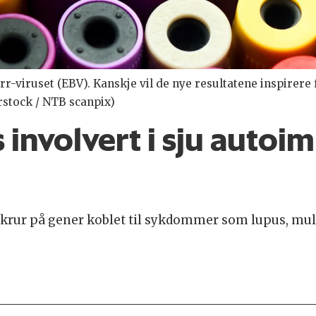
r-viruset (EBV). Kanskje vil de nye resultatene inspirere 
erstock / NTB scanpix)
 involvert i sju auto
skrur på gener koblet til sykdommer som lupus, mult