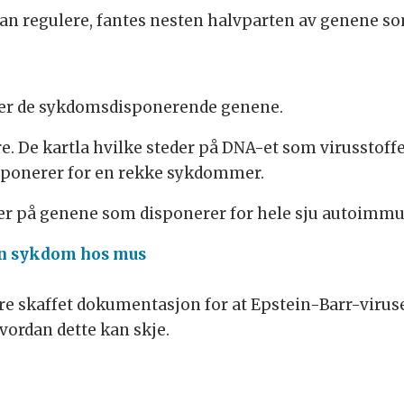
an regulere, fantes nesten halvparten av genene so
iverer de sykdomsdisponerende genene.
dere. De kartla hvilke steder på DNA-et som virusstof
sponerer for en rekke sykdommer.
irker på genene som disponerer for hele sju autoim
n sykdom hos mus
e skaffet dokumentasjon for at Epstein-Barr-viruset 
ordan dette kan skje.