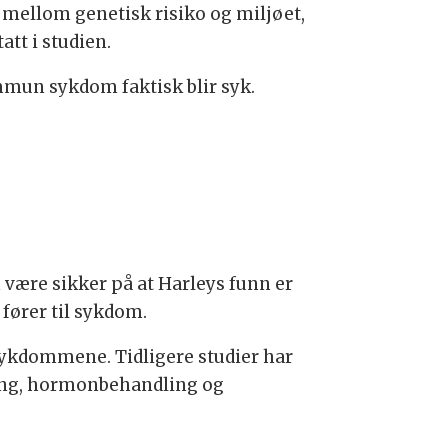
 mellom genetisk risiko og miljøet,
tt i studien.
mmun sykdom faktisk blir syk.
 være sikker på at Harleys funn er
 fører til sykdom.
e sykdommene. Tidligere studier har
yking, hormonbehandling og