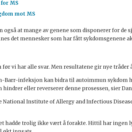
 for MS
ngdom mot MS
en også at mange av genene som disponerer for de 
finnes det mennesker som har fått sykdomsgenene akt
før vi har alle svar. Men resultatene gir nye tråder å
in-Barr-infeksjon kan bidra til autoimmun sykdom 
m hindrer eller reverserer denne prosessen, sier Da
 National Institute of Allergy and Infectious Disea
hadde trolig ikke vært å forakte. Hittil har ingen l
l økt innsats.