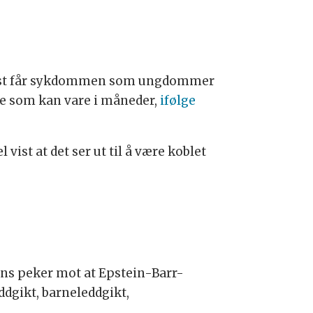
først får sykdommen som ungdommer
se som kan vare i måneder,
ifølge
st at det ser ut til å være koblet
ans peker mot at Epstein-Barr-
ddgikt, barneleddgikt,