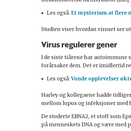
Les også:
Et mysterium at flere n
Studien viser hvordan viruset ser u
Virus regulerer gener
I de siste tiårene har autoimmune s
forårsaker dem. Det er imidlertid r
Les også:
Vonde opplevelser øk
Harley og kollegaene hadde tidlig
mellom lupus og infeksjoner med E
De studerte EBNA2, et stoff som Epst
på menneskets DNA og være med på 