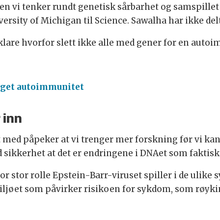
en vi tenker rundt genetisk sårbarhet og samspillet
ity of Michigan til Science. Sawalha har ikke delta
re hvorfor slett ikke alle med gener for en autoi
gget autoimmunitet
 inn
 med påpeker at vi trenger mer forskning før vi kan
d sikkerhet at det er endringene i DNAet som faktisk
or stor rolle Epstein-Barr-viruset spiller i de ulik
i miljøet som påvirker risikoen for sykdom, som rø