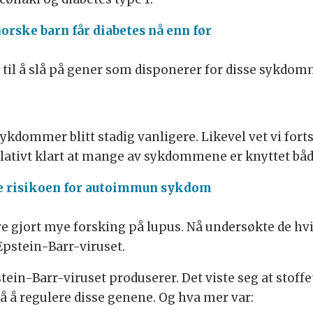
orske barn får diabetes nå enn før
t til å slå på gener som disponerer for disse sykdo
ykdommer blitt stadig vanligere. Likevel vet vi fort
elativt klart at mange av sykdommene er knyttet både
te risikoen for autoimmun sykdom
ere gjort mye forsking på lupus. Nå undersøkte de
pstein-Barr-viruset.
ein-Barr-viruset produserer. Det viste seg at stoffet
å regulere disse genene. Og hva mer var: