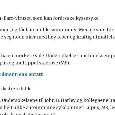
ein-Barr-viruset, som kan forårsake kyssesyke.
dommen, og får bare milde symptomer. Men de som 
e seg noen uker med høy feber og kraftig utmattel
a en mørkere side. Undersøkelser har for eksempel vi
us og multippel sklerose (MS).
ordmenn enn antatt
dystrere bilde:
. Undersøkelsene til John B. Harley og kollegaene h
i sju helt ulike autoimmune sykdommer: Lupus, MS, le
liaki og diabetes type 1.