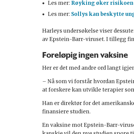
Les mer:
Røyking øker risikoen
Les mer:
Sollys kan beskytte u
Harleys undersøkelse viser dessut
av Epstein-Barr-viruset. I tillegg 
Foreløpig ingen vaksine
Her er det med andre ord langt igjen 
– Nå som vi forstår hvordan Epste
at forskere kan utvikle terapier so
Han er direktør for det amerikanske
finansiere studien.
En vaksine mot Epstein-Barr-viruset 
kanskje vil den nye studien spore ti