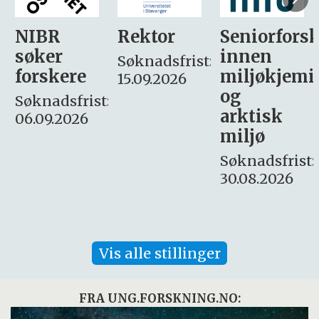
Rektor
Seniorforsker
Forskning.
innen
søker
Søknadsfrist:
miljøkjemi
nyhetsjour
15.09.2026
og
– fast
:
arktisk
Søknadsfrist:
miljø
16. august.
Søknadsfrist:
30.08.2026
Vis alle stillinger
FRA UNG.FORSKNING.NO: