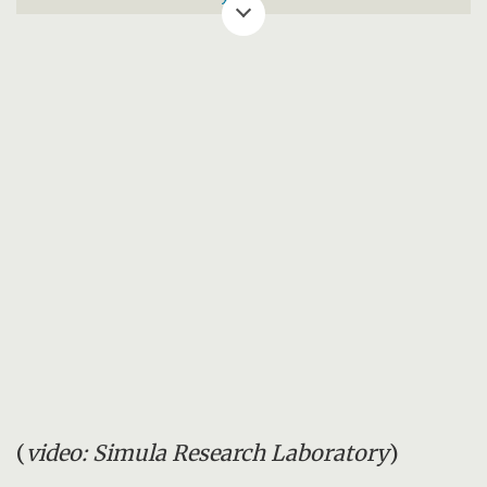
ON the Edge
» er et samarbeid mellom
Simula Research Laboratory, Universitetet i
Tromsø, Universitetet i Oslo, Telenor og
Lividi AS. Det fireårige prosjektet er
finansiert av Forskningsrådets IKT-program
VERDIKT
.
(
video: Simula Research Laboratory
)