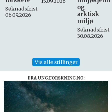
miljøkjemi
nyhetsjour
15.09.2026
og
– fast
:
arktisk
Søknadsfrist:
miljø
16. august.
Søknadsfrist:
30.08.2026
Vis alle stillinger
FRA UNG.FORSKNING.NO: