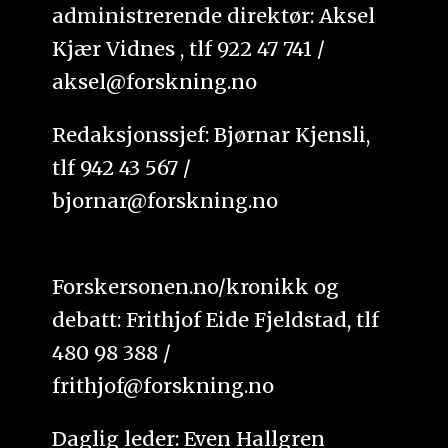
administrerende direktør: Aksel
Kjær Vidnes , tlf 922 47 741 /
aksel@forskning.no
Redaksjonssjef: Bjørnar Kjensli,
tlf 942 43 567 /
bjornar@forskning.no
Forskersonen.no/kronikk og
debatt: Frithjof Eide Fjeldstad, tlf
480 98 388 /
frithjof@forskning.no
Daglig leder: Even Hallgren