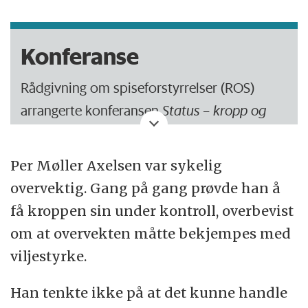
Konferanse
Rådgivning om spiseforstyrrelser (ROS)
arrangerte konferansen
Status – kropp og
helse. Nordisk konferanse om kroppspress og
spiseforstyrrelser hos gutter og menn
10. og
Per Møller Axelsen var sykelig
11. november i Oslo.
overvektig. Gang på gang prøvde han å
få kroppen sin under kontroll, overbevist
Les mer om konferansen hos ROS
om at overvekten måtte bekjempes med
viljestyrke.
Han tenkte ikke på at det kunne handle