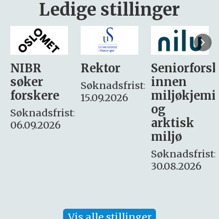
Ledige stillinger
Rektor
Seniorforsker
Forskning.
innen
søker
Søknadsfrist:
miljøkjemi
nyhetsjour
15.09.2026
og
– fast
:
arktisk
Søknadsfrist:
miljø
16. august.
Søknadsfrist:
30.08.2026
Vis alle stillinger