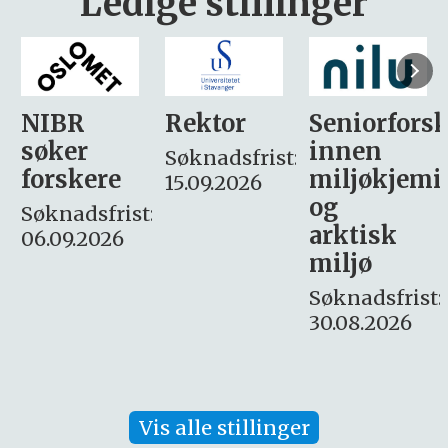
Ledige stillinger
Rektor
Seniorforsker
Forskning.
innen
søker
Søknadsfrist:
miljøkjemi
nyhetsjour
15.09.2026
og
– fast
:
arktisk
Søknadsfrist:
miljø
16. august.
Søknadsfrist:
30.08.2026
Vis alle stillinger