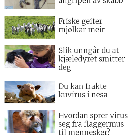
angripen av skabb
Friske geiter
mjølkar meir
Slik unngår du at
kjæledyret smitter
deg
Du kan frakte
kuvirus i nesa
Hvordan sprer virus
seg fra flaggermus
til mennesker?