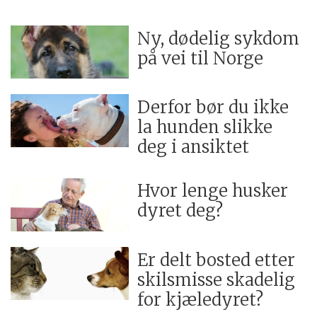
Ny, dødelig sykdom
på vei til Norge
Derfor bør du ikke
la hunden slikke
deg i ansiktet
Hvor lenge husker
dyret deg?
Er delt bosted etter
skilsmisse skadelig
for kjæledyret?