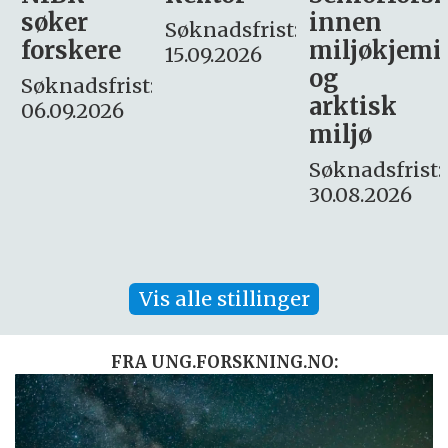
innen
søker
Søknadsfrist:
miljøkjemi
nyhetsjour
15.09.2026
og
– fast
:
arktisk
Søknadsfrist:
miljø
16. august.
Søknadsfrist:
30.08.2026
Vis alle stillinger
FRA UNG.FORSKNING.NO: