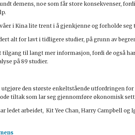
undt demens, noe som får store konsekvenser, fordi
lp.
åer i Kina lite trent i å gjenkjenne og forholde seg 
t alt for lavt i tidligere studier, på grunn av begre
t tilgang til langt mer informasjon, fordi de også ha
lyse på 89 studier.
utgjøre den største enkeltstående utfordringen for
gode tiltak som lar seg gjennomføre økonomisk sett
r ledet arbeidet, Kit Yee Chan, Harry Campbell og I
emens