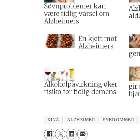
Søvnproblemer kan
Alz
være tidlig varsel om
ald
Alzheimers
En kjeft mot
Alzheimers
gen
Alkoholpåvirkning øker
gir
risiko for tidlig demens
hje
KINA
ALZHEIMER
SYKDOMMER