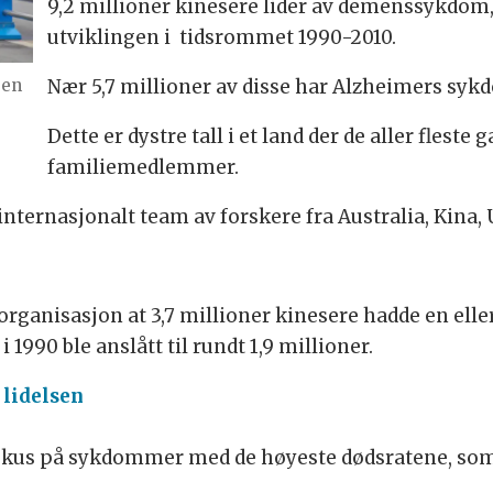
9,2 millioner kinesere lider av demenssykdom, 
utviklingen i tidsrommet 1990-2010.
sen
Nær 5,7 millioner av disse har Alzheimers syk
Dette er dystre tall i et land der de aller fleste 
familiemedlemmer.
internasjonalt team av forskere fra Australia, Kina,
eorganisasjon at 3,7 millioner kinesere hadde en el
1990 ble anslått til rundt 1,9 millioner.
 lidelsen
fokus på sykdommer med de høyeste dødsratene, som k