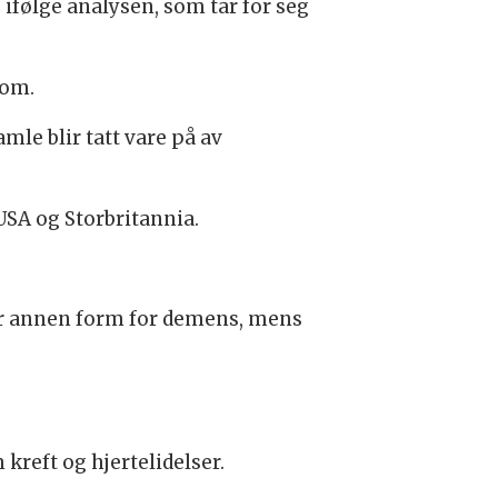
ifølge analysen, som tar for seg
dom.
gamle blir tatt vare på av
 USA og Storbritannia.
ler annen form for demens, mens
reft og hjertelidelser.