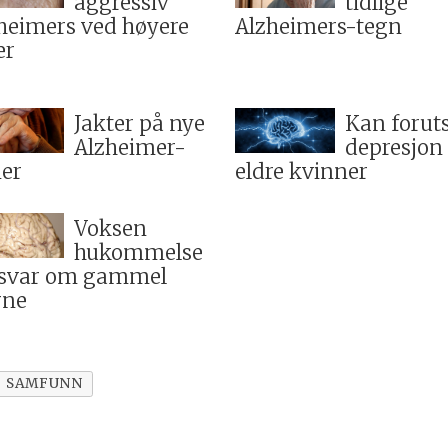
aggressiv
tidlige
heimers ved høyere
Alzheimers-tegn
er
Jakter på nye
Kan foruts
Alzheimer-
depresjon
er
eldre kvinner
Voksen
hukommelse
 svar om gammel
rne
SAMFUNN