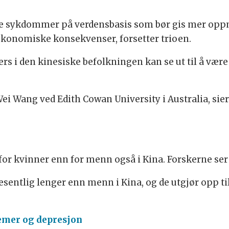
 sykdommer på verdensbasis som bør gis mer oppme
 økonomiske konsekvenser, forsetter trioen.
s i den kinesiske befolkningen kan se ut til å vær
 Wang ved Edith Cowan University i Australia, sier 
or kvinner enn for menn også i Kina. Forskerne se
 vesentlig lenger enn menn i Kina, og de utgjør opp t
emer og depresjon