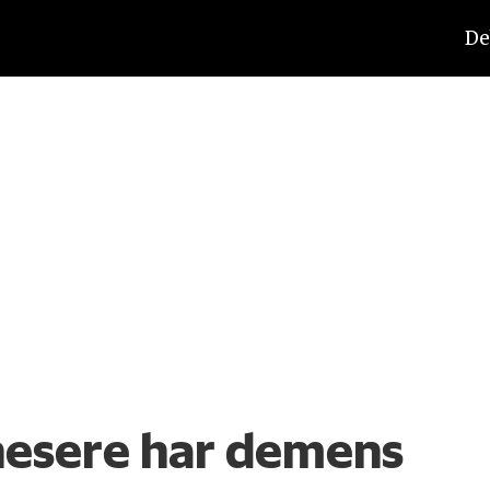
De
inesere har demens