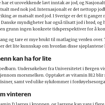
har et urovekkende lavt inntak av jod, og Nasjonalt
tsalt med nok jod
.
Internasjonalt er det nettopp jodb
riking av matsalt med jod. I Sverige er det ti ganger 
. Danske myndigheter har også tilsatt jod i brød, og
nnen grunn ingen konkrete tidsperspektiver for å k
 Tang og tare er mye brukt til matlaging verden over. 
, er det lite kunnskap om hvordan disse sjøplantene
enn kan ha for lite
edbarn. Undersøkelser fra Universitetet i Bergen v
12 gjennom morsmelken. Opptaket av vitamin B12 blir
iner, samt ved ulike sykdommer i fordøyelsesorga
om vinteren
tamin D lagres i kroppen, og lagrene kan vare i flere