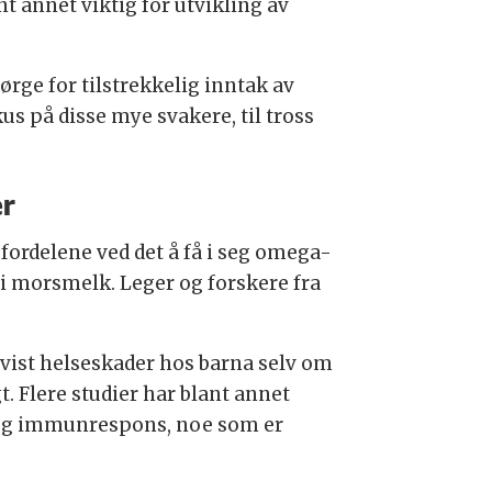
t annet viktig for utvikling av
ørge for tilstrekkelig inntak av
s på disse mye svakere, til tross
er
s fordelene ved det å få i seg omega-
r i morsmelk. Leger og forskere fra
åvist helseskader hos barna selv om
. Flere studier har blant annet
g og immunrespons, noe som er