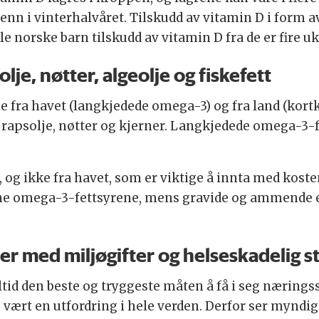
 i vinterhalvåret. Tilskudd av vitamin D i form av 
lle norske barn tilskudd av vitamin D fra de er fire u
lje, nøtter, algeolje og fiskefett
fra havet (langkjedede omega-3) og fra land (kort
i rapsolje, nøtter og kjerner. Langkjedede omega-3-
, og ikke fra havet, som er viktige å innta med kos
ine omega-3-fettsyrene, mens gravide og ammende 
er med miljøgifter og helseskadelig s
ltid den beste og tryggeste måten å få i seg næringsst
vært en utfordring i hele verden. Derfor ser myndi