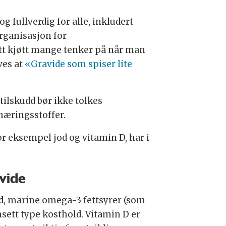
g fullverdig for alle, inkludert
organisasjon for
att kjøtt mange tenker på når man
ves at
«Gravide som spiser lite
ilskudd bør ikke tolkes
 næringsstoffer.
or eksempel jod og vitamin D, har i
avide
Jod, marine omega-3 fettsyrer (som
ansett type kosthold. Vitamin D er