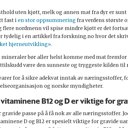
sthold uten kjøtt, melk og annen mat fra dyr er sunt o
t fast i
en stor oppsummering
fra verdens største 
 flere nordmenn vil spise mindre kjøtt er det forts
 tydelig i en artikkel fra forskning.no hvor det skri
ket hjerneutvikling».
 mineraler bør aller helst komme med mat fremfor t
sttilskudd være den sunneste og tryggeste kilden til
arer for å sikre adekvat inntak av næringsstoffer, f
s helseorganisasjon og norske myndigheter.
 vitaminene B12 og D er viktige for gr
r gravide passe på å få nok av alle næringsstoffer. 
vitaminene D og B12 er spesielt viktige for gravide u