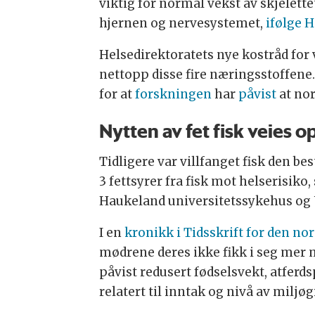
viktig for normal vekst av skjelette
hjernen og nervesystemet,
ifølge H
Helsedirektoratets nye kostråd for 
nettopp disse fire næringsstoffene.
for at
forskningen
har
påvist
at nor
Nytten av fet fisk veies o
Tidligere var villfanget fisk den bes
3 fettsyrer fra fisk mot helserisiko
Haukeland universitetssykehus og U
I en
kronikk i Tidsskrift for den no
mødrene deres ikke fikk i seg mer 
påvist redusert fødselsvekt, atfer
relatert til inntak og nivå av miljøg