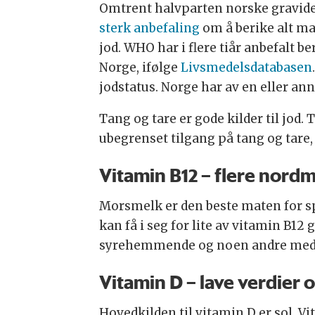
Omtrent halvparten norske gravide 
sterk anbefaling
om å berike alt ma
jod. WHO har i flere tiår anbefalt be
Norge, ifølge
Livsmedelsdatabasen
jodstatus. Norge har av en eller a
Tang og tare er gode kilder til jod.
ubegrenset tilgang på tang og tare
Vitamin B12 – flere nordm
Morsmelk er den beste maten for sp
kan få i seg for lite av vitamin B
syrehemmende og noen andre medis
Vitamin D – lave verdier 
Hovedkilden til vitamin D er sol. Vi