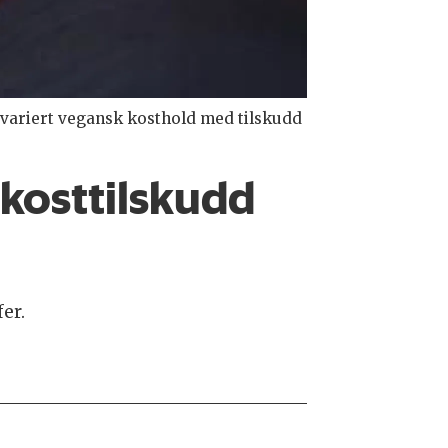
g variert vegansk kosthold med tilskudd
 kosttilskudd
er.