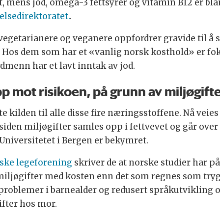
t, mens jod, omega-3 fettsyrer og vitamin B12 er blan
elsedirektoratet.
.
vegetarianere og veganere oppfordrer gravide til å s
 Hos dem som har et «vanlig norsk kosthold» er foku
dmenn har et lavt inntak av jod.
pp mot risikoen, på grunn av miljøgift
te kilden til alle disse fire næringsstoffene. Nå veie
, siden miljøgifter samles opp i fettvevet og går ove
niversitetet i Bergen er bekymret.
rske legeforening
skriver de at norske studier har p
miljøgifter med kosten enn det som regnes som trygt
dsproblemer i barnealder og redusert språkutviklin
ifter hos mor.