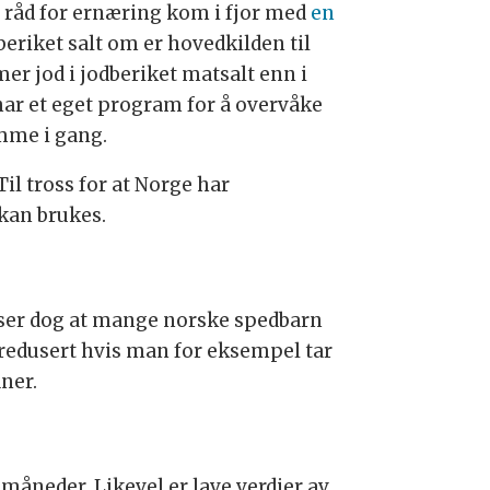
 råd for ernæring kom i fjor med
en
eriket salt om er hovedkilden til
mer jod i jodberiket matsalt enn i
 har et eget program for å overvåke
omme i gang.
Til tross for at Norge har
 kan brukes.
iser dog at mange norske spedbarn
 redusert hvis man for eksempel tar
ner.
 måneder. Likevel er lave verdier av