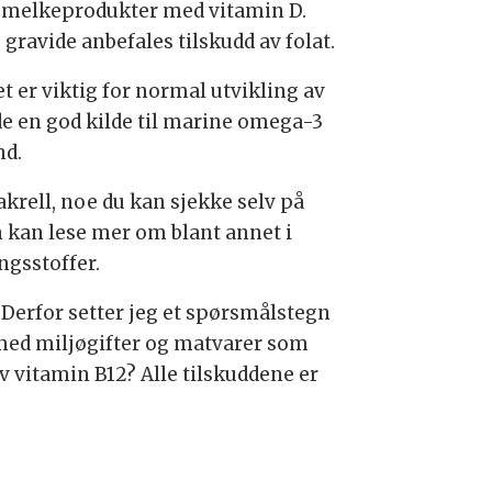
ke melkeprodukter med vitamin D.
gravide anbefales tilskudd av folat.
et er viktig for normal utvikling av
åde en god kilde til marine omega-3
nd.
makrell, noe du kan sjekke selv på
n kan lese mer om blant annet i
ngsstoffer.
 Derfor setter jeg et spørsmålstegn
d med miljøgifter og matvarer som
v vitamin B12? Alle tilskuddene er