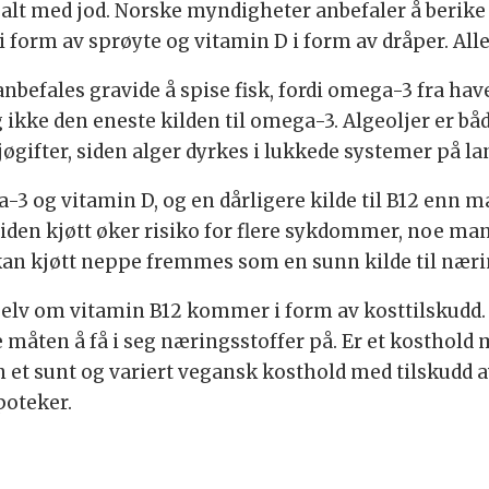
tsalt med jod. Norske myndigheter anbefaler å beri
 form av sprøyte og vitamin D i form av dråper. Alle 
 anbefales gravide å spise fisk, fordi omega-3 fra hav
g ikke den eneste kilden til omega-3. Algeoljer er b
ljøgifter, siden alger dyrkes i lukkede systemer på la
ega-3 og vitamin D, og en dårligere kilde til B12 enn 
Siden kjøtt øker risiko for flere sykdommer, noe ma
 kan kjøtt neppe fremmes som en sunn kilde til næri
 selv om vitamin B12 kommer i form av kosttilskudd.
te måten å få i seg næringsstoffer på. Er et kosthol
n et sunt og variert vegansk kosthold med tilskudd a
poteker.