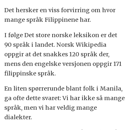
Det hersker en viss forvirring om hvor
Filippinene har en av de raskest økende
mange språk Filippinene har.
befolkninger i verden. Landet hadde ved
folketellingen i 2000 76,5 millioner
I følge Det store norske leksikon er det
innbyggere (beregnet til 86,2 millioner
90 språk i landet. Norsk Wikipedia
innbyggere i 2004).
oppgir at det snakkes 120 språk der,
mens den engelske versjonen oppgir 171
Landet plages av relativt hyppige
filippinske språk.
naturkatastrofer som vulkanutbrudd,
jordskjelv og tyfoner i tillegg til en
En liten spørrerunde blant folk i Manila,
menneskeskapt økologisk forringelse av
ga ofte dette svaret: Vi har ikke så mange
miljøet. Naturforholdene med de mange
språk, men vi har veldig mange
øyene gjør befolkningen svært blandet, men
dialekter.
størstedelen er av malayisk opprinnelse.