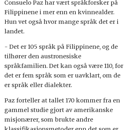
Consuelo Paz har vært språkforsker på
Landet er det eneste overveiende kristne
Filippinene i mer enn en kvinnealder.
land i Asia (foruten Georgia, Armenia og
Hun vet også hvor mange språk det er i
Kypros), dog med en muslimsk minoritet i
landet.
sør.
- Det er 105 språk på Filippinene, og de
Kilde:
Store norske leksikon
tilhører den austronesiske
språkfamilien. Det kan også være 110, for
det er fem språk som er uavklart, om de
er språk eller dialekter.
Paz forteller at tallet 170 kommer fra en
gammel studie gjort av amerikanske
misjonærer, som brukte andre
klassifikasjonsmetoder enn det som er