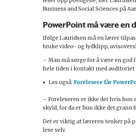
leser opp poengene, sier Lauridsen
Business and Social Sciences på Aar
PowerPoint må være en de
Ifølge Lauridsen må en lærer tilp
bruke video- og lydklipp, avisovers
– Man må sørge for å være en god fo
hele tiden i kontakt med auditoriet s
Les også:
Forelesere får PowerP
– Foreleseren er ikke det hvis hun 
skyld, for da er hun ikke det grann
Det er viktig at læreren tenker p
lese selv.