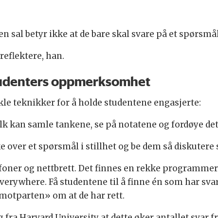
n sal betyr ikke at de bare skal svare på et spørsmål
reflektere, han.
 studenters oppmerksomhet
nkle teknikker for å holde studentene engasjerte:
 folk kan samle tankene, se på notatene og fordøye det
ke over et spørsmål i stillhet og be dem så diskutere 
foner og nettbrett. Det finnes en rekke programmer
erywhere. Få studentene til å finne én som har sva
«motparten» om at de har rett.
g fra Harvard University at dette øker antallet svar 