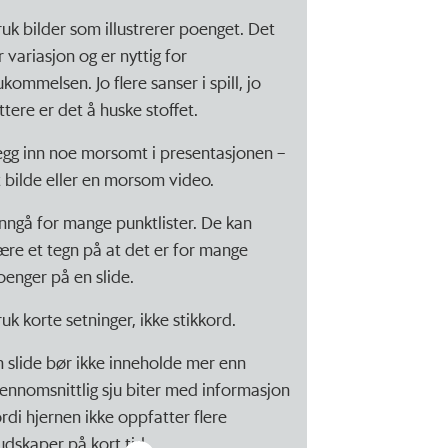
ruk bilder som illustrerer poenget. Det
r variasjon og er nyttig for
kommelsen. Jo flere sanser i spill, jo
ttere er det å huske stoffet.
egg inn noe morsomt i presentasjonen –
t bilde eller en morsom video.
nngå for mange punktlister. De kan
ære et tegn på at det er for mange
oenger på en slide.
ruk korte setninger, ikke stikkord.
n slide bør ikke inneholde mer enn
jennomsnittlig sju biter med informasjon
ordi hjernen ikke oppfatter flere
udskaper på kort tid.