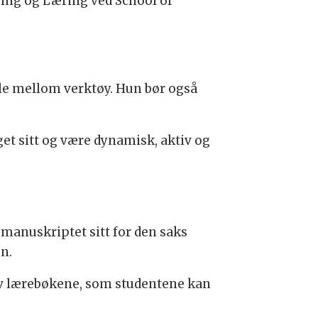
ning og Læring ved School of
le mellom verktøy. Hun bør også
get sitt og være dynamisk, aktiv og
 manuskriptet sitt for den saks
n.
av lærebøkene, som studentene kan