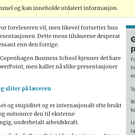
ammel og kan inneholde utdatert informasjon.
vor foreleseren vil, men likevel fortsetter hun
sentasjonen. Dette mens tilskuerne desperat
G
ressant enn den forrige.
p
 Copenhagen Business School kjenner det bare
F
PowerPoint, men kaller nå slike presentasjoner
h
e
S
g sliter på læreren
I
 og stupiditet og er internasjonalt ofte brukt
k
og outsource den til eksterne
ig, underbetalt arbeidskraft.
U
t