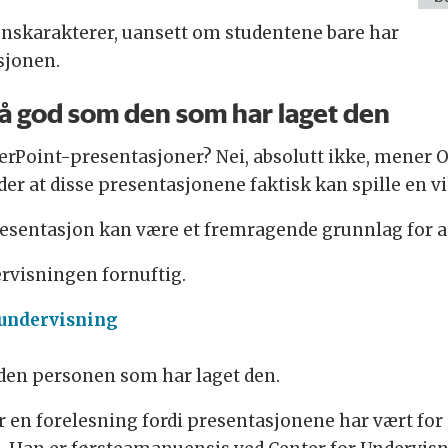
menskarakterer, uansett om studentene bare har
asjonen.
så god som den som har laget den
werPoint-presentasjoner? Nei, absolutt ikke, mener 
r at disse presentasjonene faktisk kan spille en vik
resentasjon kan være et fremragende grunnlag for at
ervisningen fornuftig.
 undervisning
 den personen som har laget den.
 en forelesning fordi presentasjonene har vært for då