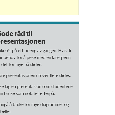
ode råd til
resentasjonen
okusér på ett poeng av gangen. Hvis du
ar behov for å peke med en laserpenn,
r det for mye på sliden.
pre presentasjonen utover flere slides.
kke lag en presentasjon som studentene
an bruke som notater etterpå.
nngå å bruke for mye diagrammer og
abeller