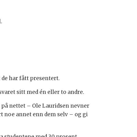
.
 de har fått presentert.
svaret sitt med én eller to andre.
 på nettet – Ole Lauridsen nevner
rt noe annet enn dem selv – og gi
fra studentene med 30 prosent.