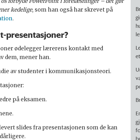
 os forbyde PowerPoint i forelæsninger – det gør
B
mer kedelige
, som han også har skrevet på
gi
ation
.
hu
nt-presentasjoner?
le
L
joner ødelegger lærerens kontakt med
e
av dem, mener han.
U
udie av studenter i kommunikasjonsteori.
v
tasjoner:
p
g bedre på eksamen.
B
E
imene.
g
levert slides fra presentasjonen som de kan
f
dårligere.
b