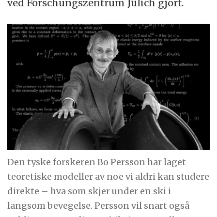
ved Forschungszentrum Jülich gjort.
Den tyske forskeren Bo Persson har laget
teoretiske modeller av noe vi aldri kan studere
direkte – hva som skjer under en ski i
langsom bevegelse. Persson vil snart også