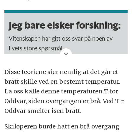
Jeg bare elsker forskning:
Vitenskapen har gitt oss svar på noen av
livets store spørsmål.
Takket være forskningen lever vi lenger,
Disse teoriene sier nemlig at det går et
kommuniserer over enorme avstander,
brått skille ved en bestemt temperatur.
reiser ut i rommet og vet mye mer om oss
La oss kalle denne temperaturen T for
selv og det andre livet på jorda.
Oddvar, siden overgangen er brå. Ved T =
Men forskningen er også gøy, rar, sprø, teit
Oddvar smelter isen brått.
og morsom.
Skiløperen burde hatt en brå overgang