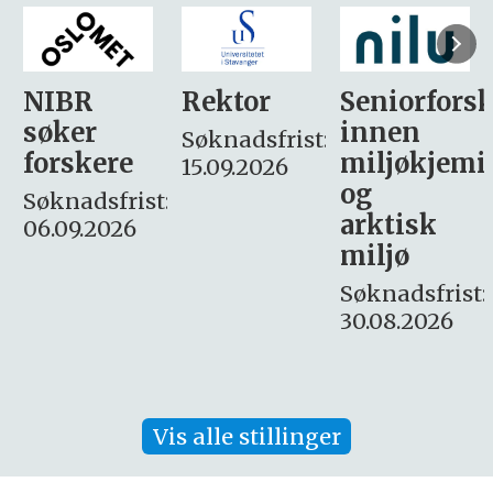
Rektor
Seniorforsker
Forskning.
innen
søker
Søknadsfrist:
miljøkjemi
nyhetsjour
15.09.2026
og
– fast
:
arktisk
Søknadsfrist:
miljø
16. august.
Søknadsfrist:
30.08.2026
Vis alle stillinger