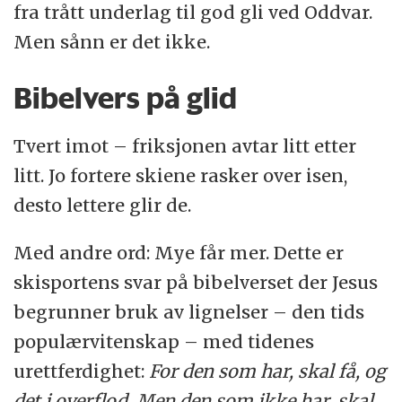
På vår jakt etter de viktige forskningssakene
fra trått underlag til god gli ved Oddvar.
gjennom tidsskrifter, pressemeldinger og
Men sånn er det ikke.
tips snubler vi over mye rart.
Bibelvers på glid
Vi skriver kanskje en liten nyhet om det, eller
dykker dypt ned i stoffet med kritiske
Tvert imot – friksjonen avtar litt etter
journalistbriller.
litt. Jo fortere skiene rasker over isen,
desto lettere glir de.
Men noen ganger har vi bare lyst til å vise
frem hvor utrolig rar, spennende og fjollete
Med andre ord: Mye får mer. Dette er
forskningen kan være. Fordi vi bare elsker
skisportens svar på bibelverset der Jesus
forskning.
begrunner bruk av lignelser – den tids
populærvitenskap – med tidenes
Jeg bare elsker
Her finner du alle sammen:
urettferdighet:
For den som har, skal få, og
forskning
.
det i overflod. Men den som ikke har, skal