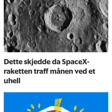
Dette skjedde da SpaceX-
raketten traff månen ved et
uhell