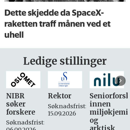
Dette skjedde da SpaceX-
raketten traff månen ved et
uhell
Ledige stillinger
Rektor
Seniorforsker
Forskning.
innen
søker
Søknadsfrist:
miljøkjemi
nyhetsjour
15.09.2026
og
– fast
:
arktisk