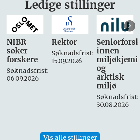
Ledige stillinger
Rektor
Seniorforsker
Forskning.
innen
søker
Søknadsfrist:
miljøkjemi
nyhetsjour
15.09.2026
og
– fast
:
arktisk
Søknadsfrist:
miljø
16. august.
Søknadsfrist:
30.08.2026
Vis alle stillinger