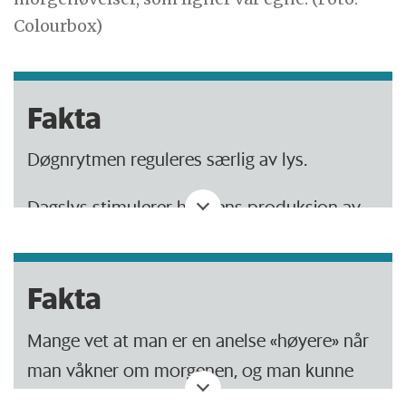
Colourbox)
Fakta
Døgnrytmen reguleres særlig av lys.
Dagslys stimulerer hjernens produksjon av
serotonin, et signalstoff som påvirker
humøret.
Fakta
Lyset reduserer dessuten produksjonen av
Mange vet at man er en anelse «høyere» når
tretthetshormonet, melatonin.
man våkner om morgenen, og man kunne
fristes til å tro at det skyldes at musklene