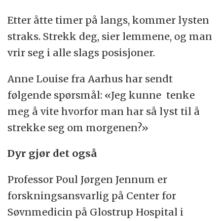
var særlig utstrakt.
Etter åtte timer på langs, kommer lysten
straks. Strekk deg, sier lemmene, og man
Årsaken er imidlertid at bruskskivene i
vrir seg i alle slags posisjoner.
ryggsøylen suger vann til seg i løpet av
natten, og at man derfor «vokser».
Anne Louise fra Aarhus har sendt
følgende spørsmål: «Jeg kunne tenke
I løpet av dagen forsvinner mye av væsken
meg å vite hvorfor man har så lyst til å
fra bruskskivene, og man kommer ned i
strekke seg om morgenen?»
normal høyde igjen.
Dyr gjør det også
Professor Poul Jørgen Jennum er
forskningsansvarlig på Center for
Søvnmedicin på Glostrup Hospital i