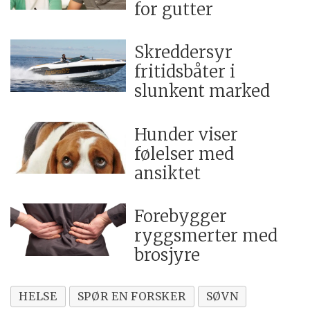
for gutter
Skreddersyr
fritidsbåter i
slunkent marked
Hunder viser
følelser med
ansiktet
Forebygger
ryggsmerter med
brosjyre
HELSE
SPØR EN FORSKER
SØVN