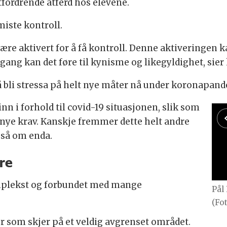
tfordrende atferd hos elevene.
iste kontroll.
re aktivert for å få kontroll. Denne aktiveringen ka
mgang kan det føre til kynisme og likegyldighet, sier
 bli stressa på helt nye måter nå under koronapan
nn i forhold til covid-19 situasjonen, slik som
 nye krav. Kanskje fremmer dette helt andre
 så om enda.
ære
mplekst og forbundet med mange
Pål Rolan
(Fo
 som skjer på et veldig avgrenset området.