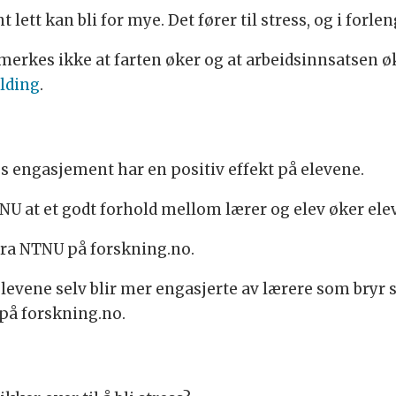
ett kan bli for mye. Det fører til stress, og i forlen
merkes ikke at farten øker og at arbeidsinnsatsen øk
lding
.
nes engasjement har en positiv effekt på elevene.
NU at et godt forhold mellom lærer og elev øker ele
ra NTNU på forskning.no.
at elevene selv blir mer engasjerte av lærere som bryr 
 på forskning.no.