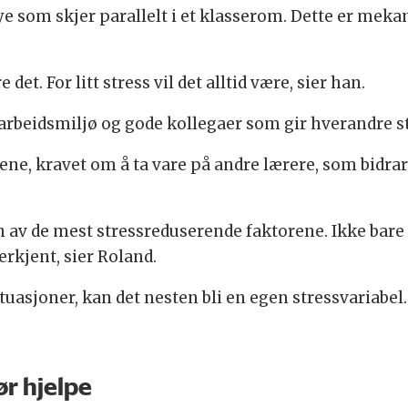
mye som skjer parallelt i et klasserom. Dette er me
et. For litt stress vil det alltid være, sier han.
 arbeidsmiljø og gode kollegaer som gir hverandre st
ne, kravet om å ta vare på andre lærere, som bidrar t
r en av de mest stressreduserende faktorene. Ikke bare
erkjent, sier Roland.
ituasjoner, kan det nesten bli en egen stressvariabel. 
ør hjelpe