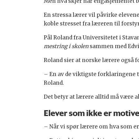
Men hva skjer når engasjementet bik
En stressa lærer vil påvirke eleven
koble stresset fra læreren til fors
Pål Roland fra Universitetet i Stav
mestring i skolen
sammen med Edvin 
Roland sier at norske lærere også fo
– En av de viktigste forklaringene t
Roland.
Det betyr at lærere alltid må være a
Elever som ikke er motive
– Når vi spør lærere om hva som er 