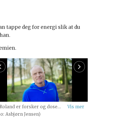
n tappe deg for energi slik at du
 han.
demien.
d er forsker og dosent ved Universitetet i Stavanger. (Foto: UiS)
to: Asbjørn Jensen)