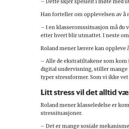
– Dette skjer spesielt i møte med u
Han forteller om opplevelsen av å m
– I en klasseromssituasjon må du væ
etter hvert blir utmattet. I neste o
Roland mener lærere kan oppleve å
– Alle de ekstratiltakene som kom i
digital undervisning, stiller mange
typer stressformer. Som vi ikke vet
Litt stress vil det alltid v
Roland mener klasseledelse er ko
stressituasjoner.
– Det er mange sosiale mekanismer