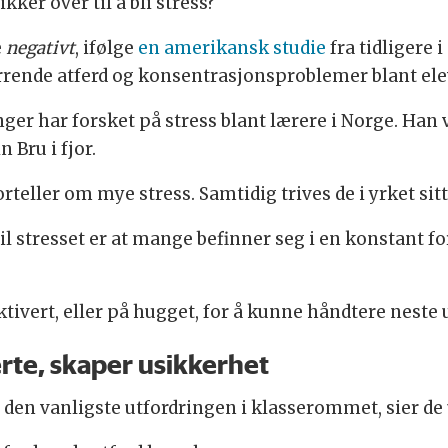
ker over til å bli stress?
e
negativt
, ifølge
en amerikansk studie
fra tidligere 
tyrrende atferd og konsentrasjonsproblemer blant el
anger har forsket på stress blant lærere i Norge. Ha
Bru i fjor.
rteller om mye stress. Samtidig trives de i yrket sitt
il stresset er at mange befinner seg i en konstant f
ktivert, eller på hugget, for å kunne håndtere neste 
rte, skaper usikkerhet
den vanligste utfordringen i klasserommet, sier de 