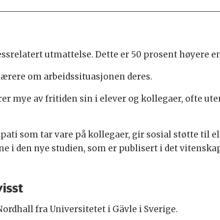
tressrelatert utmattelse. Dette er 50 prosent høyere 
lærere om arbeidssituasjonen deres.
rer mye av fritiden sin i elever og kollegaer, ofte u
ati som tar vare på kollegaer, gir sosial støtte til 
ne i den nye studien, som er publisert i det vitenska
isst
ordhall fra Universitetet i Gävle i Sverige.