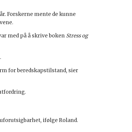
i år. Forskerne mente de kunne
evene.
n var med på å skrive boken
Stress og
.
orm for beredskapstilstand, sier
utfordring.
uforutsigbarhet, ifølge Roland.