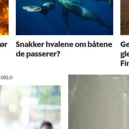
før
Snakker hvalene om båtene
Ge
de passerer?
gl
Fi
 OSLO