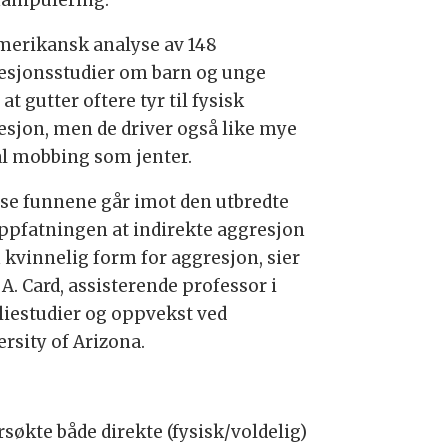
anipulering.
merikansk analyse av 148
esjonsstudier om barn og unge
 at gutter oftere tyr til fysisk
esjon, men de driver også like mye
al mobbing som jenter.
sse funnene går imot den utbredte
oppfatningen at indirekte aggresjon
n kvinnelig form for aggresjon, sier
A. Card, assisterende professor i
liestudier og oppvekst ved
ersity of Arizona.
økte både direkte (fysisk/voldelig)