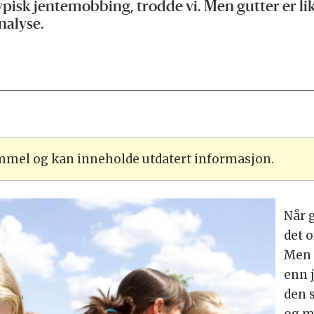
ypisk jentemobbing, trodde vi. Men gutter er like
nalyse.
ammel og kan inneholde utdatert informasjon.
Når 
det o
Men d
enn 
den s