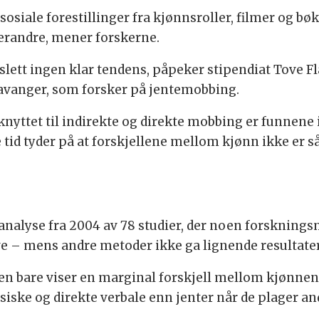
osiale forestillinger fra kjønnsroller, filmer og bø
erandre, mener forskerne.
 slett ingen klar tendens, påpeker stipendiat Tove Fl
Stavanger, som forsker på jentemobbing.
 knyttet til indirekte og direkte mobbing er funnene
tid tyder på at forskjellene mellom kjønn ikke er så
a-analyse fra 2004 av 78 studier, der noen forsknin
ve – mens andre metoder ikke ga lignende resultater
 bare viser en marginal forskjell mellom kjønnene
ysiske og direkte verbale enn jenter når de plager an