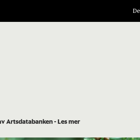
De
 av Artsdatabanken
- Les mer