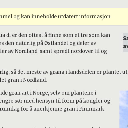
ammel og kan inneholde utdatert informasjon.
stua di er den oftest å finne som et tre som kan
S
es den naturlig på Østlandet og deler av
a
ler av Nordland, samt spredt nordover til og
ig, så det meste av grana i landsdelen er plantet ut, e
let gran i Nordland.
de gran art i Norge, selv om plantene i
lengre sør med hensyn til form på kongler og
 grunnlag for å anerkjenne gran i Finnmark