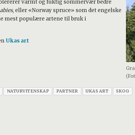
g tolererer varmt og fuktig sommervær bedre
 abies
, eller «Norway spruce» som det engelske
 de mest populære artene til bruk i
ien
Ukas art
Gra
(Fo
NATURVITENSKAP
PARTNER
UKAS ART
SKOG