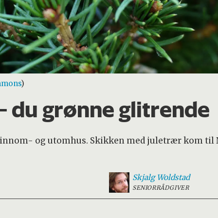
mmons
)
– du grønne glitrende
de innom- og utomhus. Skikken med juletrær kom til 
Skjalg
Woldstad
SENIORRÅDGIVER