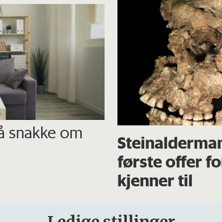
 å snakke om
Steinalderma
første offer f
kjenner til
Ledige stillinger