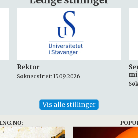
Seniorforsker innen
Fo
miljøkjemi og arktisk miljø
ny
Søknadsfrist: 30.08.2026
Søk
Vis alle stillinger
ING.NO:
POPU