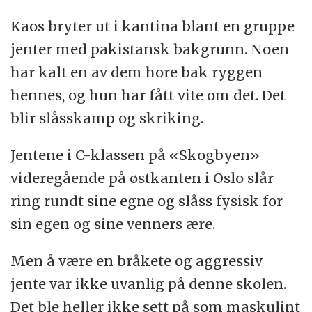
Avhandlingen er en del av prosjektet ‘Nye
Kaos bryter ut i kantina blant en gruppe
kjønn, andre krav? Likestillingens barn i
jenter med pakistansk bakgrunn. Noen
skole og familie’, ved Senter for tverrfaglig
har kalt en av dem hore bak ryggen
kjønnsforskning ved UiO.
hennes, og hun har fått vite om det. Det
blir slåsskamp og skriking.
Eriksen jobber til daglig ved Proba
samfunnsanalyse.
Jentene i C-klassen på «Skogbyen»
videregående på østkanten i Oslo slår
ring rundt sine egne og slåss fysisk for
sin egen og sine venners ære.
Men å være en bråkete og aggressiv
jente var ikke uvanlig på denne skolen.
Det ble heller ikke sett på som maskulint