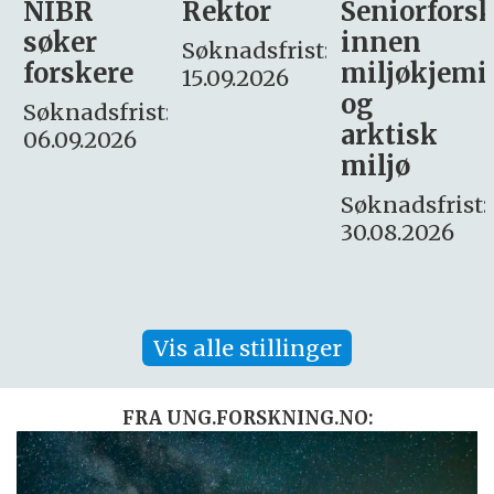
Rektor
Seniorforsker
Forskning.
innen
søker
Søknadsfrist:
miljøkjemi
nyhetsjour
15.09.2026
og
– fast
:
arktisk
Søknadsfrist:
miljø
16. august.
Søknadsfrist:
30.08.2026
Vis alle stillinger
FRA UNG.FORSKNING.NO: