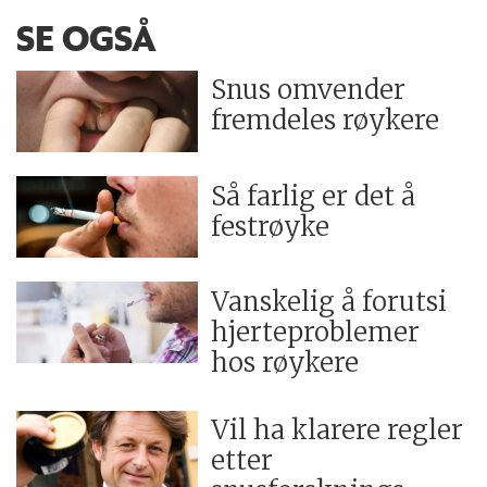
SE OGSÅ
Snus omvender
fremdeles røykere
Så farlig er det å
festrøyke
Vanskelig å forutsi
hjerteproblemer
hos røykere
Vil ha klarere regler
etter