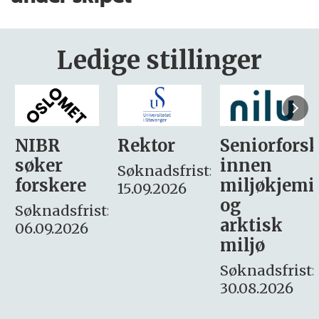
Ledige stillinger
Rektor
Seniorforsker
Forskning.
innen
søker
Søknadsfrist:
miljøkjemi
nyhetsjour
15.09.2026
og
– fast
:
arktisk
Søknadsfrist:
miljø
16. august.
Søknadsfrist:
30.08.2026