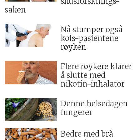
snusforsknings-
saken
Nå stumper også
kols-pasientene
røyken
Flere røykere klarer
å slutte med
nikotin-inhalator
Denne helsedagen
fungerer
Bedre med brå