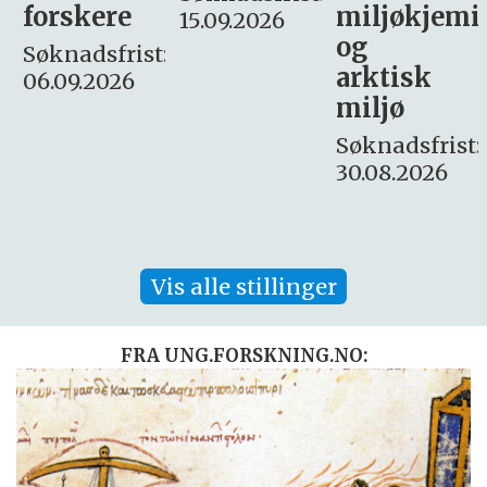
miljøkjemi
nyhetsjour
15.09.2026
og
– fast
:
arktisk
Søknadsfrist:
miljø
16. august.
Søknadsfrist:
30.08.2026
Vis alle stillinger
FRA UNG.FORSKNING.NO: