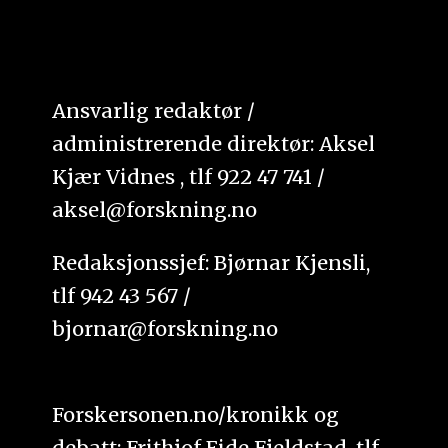
Ansvarlig redaktør /
administrerende direktør: Aksel
Kjær Vidnes , tlf 922 47 741 /
aksel@forskning.no
Redaksjonssjef: Bjørnar Kjensli,
tlf 942 43 567 /
bjornar@forskning.no
Forskersonen.no/kronikk og
debatt: Frithjof Eide Fjeldstad, tlf