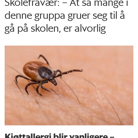
Skolefravær: – At så mange i
denne gruppa gruer seg til å
gå på skolen, er alvorlig
Kjøttallergi blir vanligere –