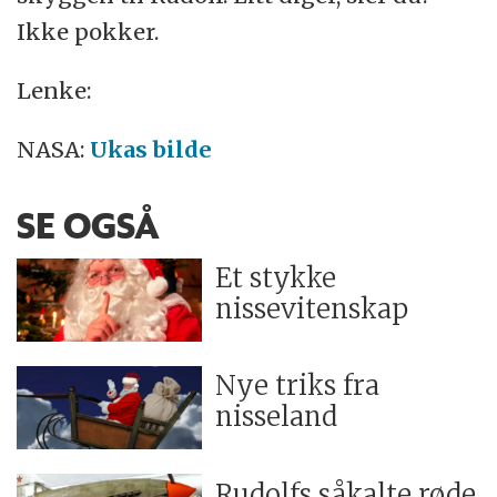
Ikke pokker.
Lenke:
NASA:
Ukas bilde
SE OGSÅ
Et stykke
nissevitenskap
Nye triks fra
nisseland
Rudolfs såkalte røde