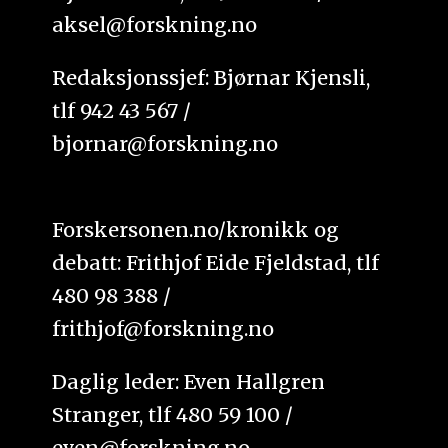
aksel@forskning.no
Redaksjonssjef: Bjørnar Kjensli,
tlf 942 43 567 /
bjornar@forskning.no
Forskersonen.no/kronikk og
debatt: Frithjof Eide Fjeldstad, tlf
480 98 388 /
frithjof@forskning.no
Daglig leder: Even Hallgren
Stranger, tlf 480 59 100 /
even@forskning.no