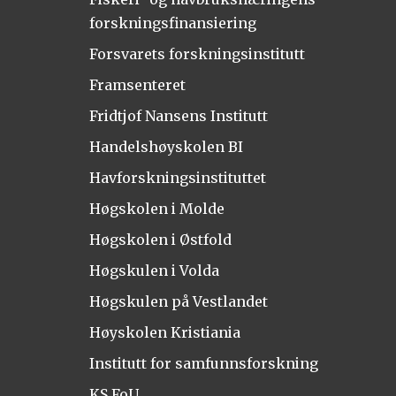
forskningsfinansiering
Forsvarets forskningsinstitutt
Framsenteret
Fridtjof Nansens Institutt
Handelshøyskolen BI
Havforskningsinstituttet
Høgskolen i Molde
Høgskolen i Østfold
Høgskulen i Volda
Høgskulen på Vestlandet
Høyskolen Kristiania
Institutt for samfunnsforskning
KS FoU