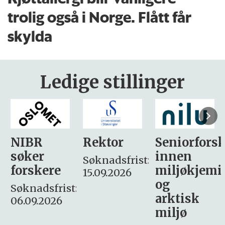
trolig også i Norge. Flått får
skylda
Ledige stillinger
Rektor
Seniorforsker
Forskning.
innen
søker
Søknadsfrist:
miljøkjemi
nyhetsjour
15.09.2026
og
– fast
:
arktisk
Søknadsfrist:
miljø
16. august.