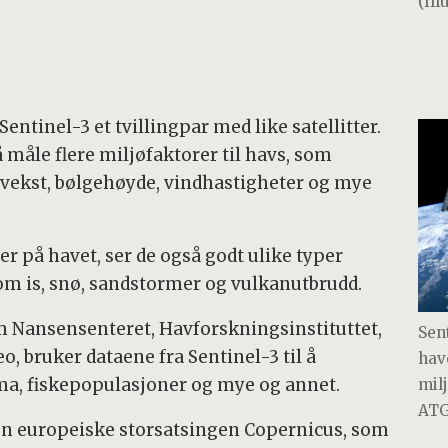
(Il
ntinel-3 et tvillingpar med like satellitter.
å måle flere miljøfaktorer til havs, som
vekst, bølgehøyde, vindhastigheter og mye
er på havet, ser de også godt ulike typer
som is, snø, sandstormer og vulkanutbrudd.
om Nansensenteret, Havforskningsinstituttet,
Sen
, bruker dataene fra Sentinel-3 til å
hav
ma, fiskepopulasjoner og mye og annet.
milj
ATG
 den europeiske storsatsingen Copernicus, som