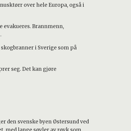
nusktørr over hele Europa, også i
åtte evakueres. Brannmenn,
.
ge skogbranner i Sverige som på
prer seg. Det kan gjøre
igger den svenske byen Østersund ved
det, med lange søyler av røyk som