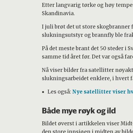
Etter langvarig tørke og høy tempe
Skandinavia.
I juli brøt det ut store skogbranner
slukningsutstyr og brannfly ble frak
På det meste brant det 50 steder i 
samme tid året før. Det var også far
Nå viser bilder fra satellitter nøya
slukningsarbeidet enklere, i hvert f
Les også:
Nye satellitter viser h
Både mye røyk og ild
Bildet øverst i artikkelen viser Mi
den store innsjøen i midten av bild