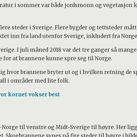
ratur i sommer var både jordsmonn og vegetasjon k
 flere steder i Sverige. Flere bygder og tettsteder m
tet inn fra land utenfor Sverige, inkludert fra Norge
Sverige. I juli måned 2018 var det tre ganger så man
e for at brannene kunne spre seg til Norge.
ktig hvor brannene bryter ut og i hvilken retning de s
all i områder med lite folk.
vor kornet vokser best
dt-Norge til venstre og Midt-Sverige til høyre. Her l
et. Skogbrannene synes på fire steder til høyre i bil