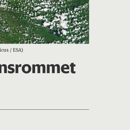
icus / ESA)
densrommet