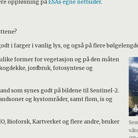
yere oppløsning på
ESAs egne nettsider
.
ittene?
odt i farger i vanlig lys, og også på flere bølgelengd
e ulike former for vegetasjon og på den måten
kogdekke, jordbruk, fotosyntese og
land som synes godt på bildene til Sentinel-2.
randsoner og kystområder, samt flom, is og
O, Bioforsk, Kartverket og flere andre, bruker
Sen
våt