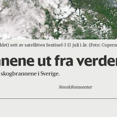
t) sett av satellitten Sentinel-3 17. juli i år. (Foto: Copern
annene ut fra ver
av skogbrannene i Sverige.
Norsk
Romsenter