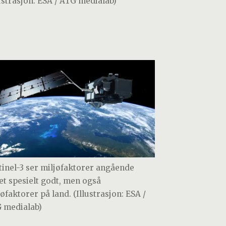
lustrasjon: ESA / ATG medialab)
tinel-3 ser miljøfaktorer angående
et spesielt godt, men også
øfaktorer på land. (Illustrasjon: ESA /
 medialab)