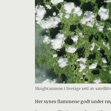
Skogbrannene i Sverige sett av satellitt
Her synes flammene godt under røyksø