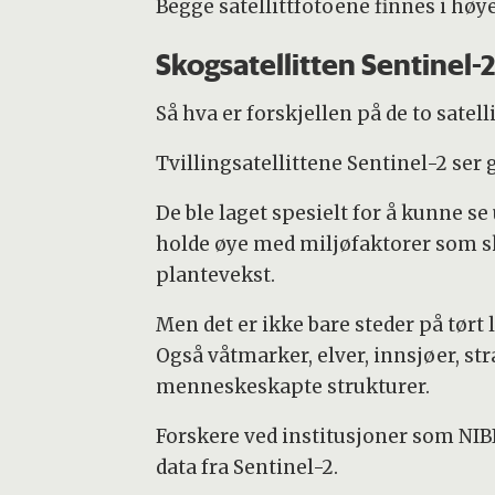
Begge satellittfotoene finnes i hø
Skogsatellitten Sentinel-2
Så hva er forskjellen på de to satell
Tvillingsatellittene Sentinel-2 ser g
De ble laget spesielt for å kunne s
holde øye med miljøfaktorer som s
plantevekst.
Men det er ikke bare steder på tørt 
Også våtmarker, elver, innsjøer, st
menneskeskapte strukturer.
Forskere ved institusjoner som NIBI
data fra Sentinel-2.