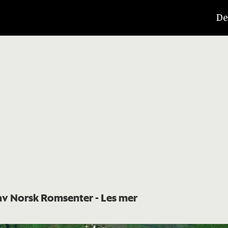
De
t av Norsk Romsenter
- Les mer