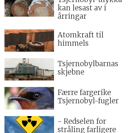
kan lesast av i
årringar
Atomkraft til
himmels
Tsjernobylbarnas
skjebne
Færre fargerike
Tsjernobyl-fugler
- Redselen for
stråling farligere