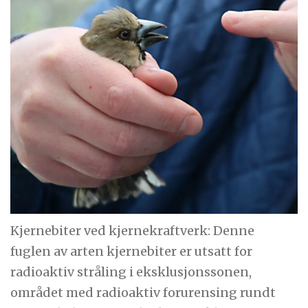
Kjernebiter ved kjernekraftverk: Denne
fuglen av arten kjernebiter er utsatt for
radioaktiv stråling i eksklusjonssonen,
området med radioaktiv forurensing rundt