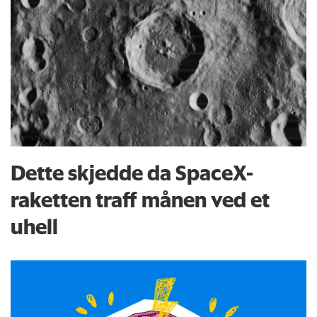
Dette skjedde da SpaceX-
raketten traff månen ved et
uhell