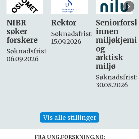
Rektor
Seniorforsker
Forskning.
innen
søker
Søknadsfrist:
miljøkjemi
nyhetsjour
15.09.2026
og
– fast
:
arktisk
Søknadsfrist:
miljø
16. august.
Søknadsfrist:
30.08.2026
Vis alle stillinger
FRA UNG.FORSKNING.NO: