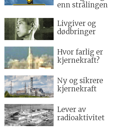
enn strålingen
Livgiver og
dødbringer
Hvor farlig er
kjernekraft?
Ny og sikrere
kjernekraft
Lever av
radioaktivitet