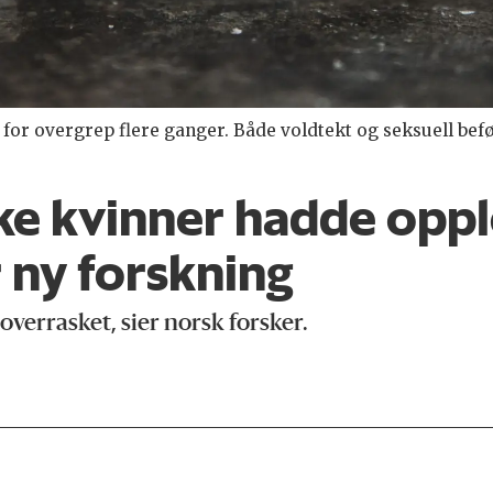
t for overgrep flere ganger. Både voldtekt og seksuell befø
iske kvinner hadde opp
 ny forskning
 overrasket, sier norsk forsker.