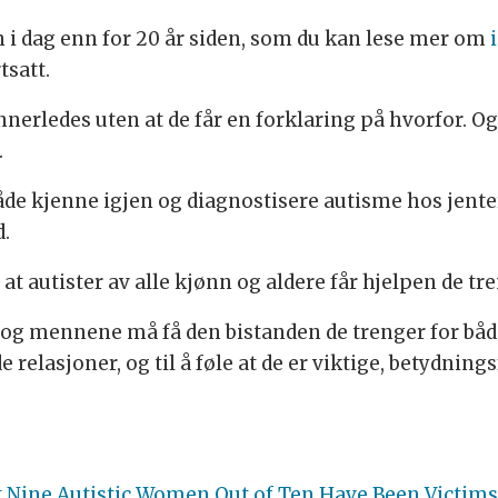
n i dag enn for 20 år siden, som du kan lese mer om
tsatt.
 annerledes uten at de får en forklaring på hvorfor. O
.
å både kjenne igjen og diagnostisere autisme hos jente
.
t autister av alle kjønn og aldere får hjelpen de tre
og mennene må få den bistanden de trenger for både 
relasjoner, og til å føle at de er viktige, betydningsfu
 Nine Autistic Women Out of Ten Have Been Victims 