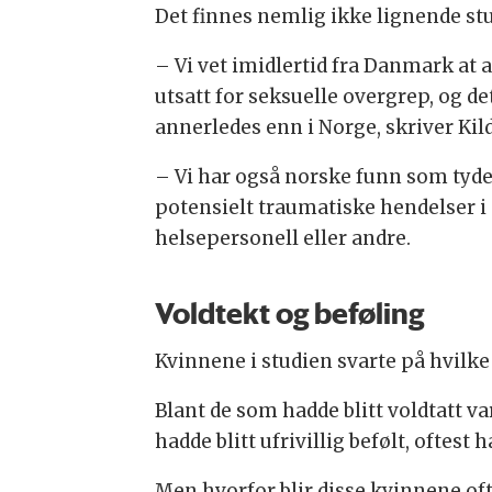
Det finnes nemlig ikke lignende stu
– Vi vet imidlertid fra Danmark at 
utsatt for seksuelle overgrep, og det
annerledes enn i Norge, skriver Kil
– Vi har også norske funn som tyde
potensielt traumatiske hendelser i
helsepersonell eller andre.
Voldtekt og beføling
Kvinnene i studien svarte på hvilke
Blant de som hadde blitt voldtatt v
hadde blitt ufrivillig befølt, oftest
Men hvorfor blir disse kvinnene of