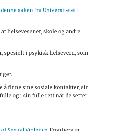
i denne saken fra Universitetet i
g at helsevesenet, skole og andre
r, spesielt i psykisk helsevern, som
nger.
å finne sine sosiale kontakter, sin
lle og i sin fulle rett når de setter
of Sexual Violence
, Frontiers in