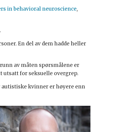
iers in behavioral neuroscience
,
.
rsoner. En del av dem hadde heller
 grunn av måten spørsmålene er
 utsatt for seksuelle overgrep.
 for autistiske kvinner er høyere enn