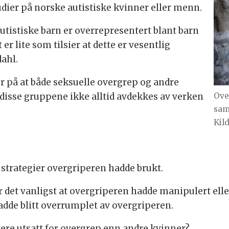
dier på norske autistiske kvinner eller menn.
autistiske barn er overrepresentert blant barn
 er lite som tilsier at dette er vesentlig
dahl.
r på at både seksuelle overgrep og andre
Ove
 disse gruppene ikke alltid avdekkes av verken
sam
Kild
 strategier overgriperen hadde brukt.
ar det vanligst at overgriperen hadde manipulert el
 hadde blitt overrumplet av overgriperen.
tere utsatt for overgrep enn andre kvinner?