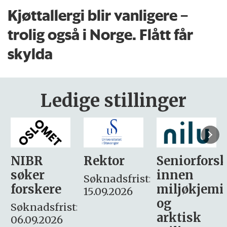
Kjøttallergi blir vanligere –
trolig også i Norge. Flått får
skylda
Ledige stillinger
Rektor
Seniorforsker
Forskning.
innen
søker
Søknadsfrist:
miljøkjemi
nyhetsjour
15.09.2026
og
– fast
:
arktisk
Søknadsfrist: