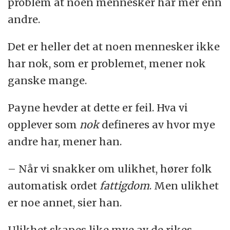
problem at noen mennesker har mer enn
andre.
Det er heller det at noen mennesker ikke
har nok, som er problemet, mener nok
ganske mange.
Payne hevder at dette er feil. Hva vi
opplever som
nok
defineres av hvor mye
andre har, mener han.
– Når vi snakker om ulikhet, hører folk
automatisk ordet
fattigdom
. Men ulikhet
er noe annet, sier han.
Ulikhet skapes like mye av de rikes