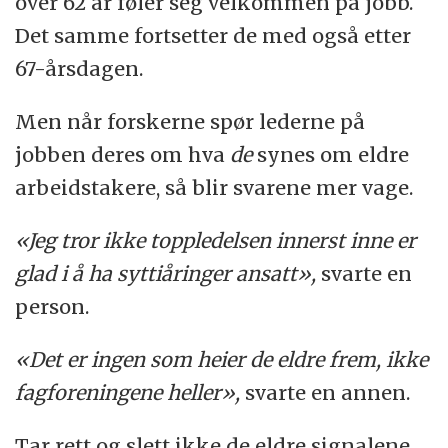
over 62 år føler seg velkommen på jobb.
Det samme fortsetter de med også etter
67-årsdagen.
Men når forskerne spør lederne på
jobben deres om hva
de
synes om eldre
arbeidstakere, så blir svarene mer vage.
«Jeg tror ikke toppledelsen innerst inne er
glad i å ha syttiåringer ansatt»,
svarte en
person.
«Det er ingen som heier de eldre frem, ikke
fagforeningene heller»,
svarte en annen.
Tar rett og slett ikke de eldre signalene