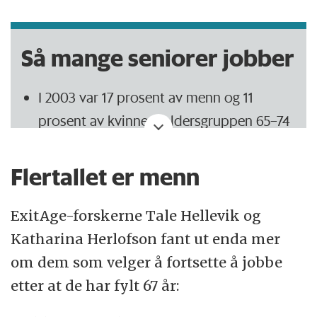
Så mange seniorer jobber
I 2003 var 17 prosent av menn og 11
prosent av kvinner i aldersgruppen 65–74
år sysselsatt.
Flertallet er menn
I 2019 var andelene økt til henholdsvis 23
og 15 prosent.
ExitAge-forskerne Tale Hellevik og
Men går vi tilbake til begynnelsen av 1970-
Katharina Herlofson fant ut enda mer
tallet så var hele 40 prosent av eldre
om dem som velger å fortsette å jobbe
menn (65–74 år) i jobb. Samtidig var
etter at de har fylt 67 år:
levealderen mye lavere enn i dag.