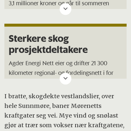
3,1 millioner kroner og går til sommeren
2018. Prosjektet er delfinansiert av
Forskningsrådets ENERGIX-program.
Prosjektdeltagere er nettselskapene Agder
Sterkere skog
Energi Nett, Eidsiva Nett, Hafslund nett,
prosjektdeltakere
Mørenett og TrønderEnergiNett, samt
Meteorologisk institutt og NIBIO.
Agder Energi Nett eier og drifter 21 300
kilometer regional- og fordelingsnett i for
Det er Mørenett som er eier av prosjektet og
levering av strøm til 195 000 kunder i Agder-
NIBIO har det koordinerende ansvaret.
fylkene.
I bratte, skogdekte vestlandslier, over
hele Sunnmøre, baner Mørenetts
Mørenett AS eier og vedlikeholder et
kraftgater seg vei. Mye vind og snølast
kraftnett med om lag 6 514 kilometer linjer
gjør at trær som vokser nær kraftgatene,
og kabler (fra 11 til 132 kV), 2 563