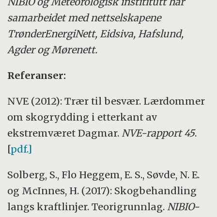
NIBIO og Meteorologisk instititutt har
samarbeidet med nettselskapene
TrønderEnergiNett, Eidsiva, Hafslund,
Agder og Mørenett.
Referanser:
NVE (2012): Trær til besvær. Lærdommer
om skogrydding i etterkant av
ekstremværet Dagmar.
NVE-rapport 45
.
[
pdf.]
Solberg, S., Flo Heggem, E. S., Søvde, N. E.
og McInnes, H. (2017): Skogbehandling
langs kraftlinjer. Teorigrunnlag.
NIBIO-