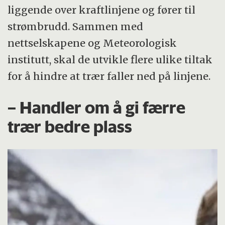
15 kommuner i Hedmark og fem kommuner i
liggende over kraftlinjene og fører til
Oppland. Området har en samlet befolkning
strømbrudd. Sammen med
på om lag 250 000 personer. Antall kunder
nettselskapene og Meteorologisk
er 155 000.
institutt, skal de utvikle flere ulike tiltak
for å hindre at trær faller ned på linjene.
Hafslund nett sørger for at 1,5 millioner
mennesker i Oslo, Akershus og Østfold har
– Handler om å gi færre
strøm i kontakten. Selskapet har 700 000
trær bedre plass
kunder, som gjennom 44 000 km
luftledninger og jordkabler og 17 500
nettstasjoner mottar 17,7 milliarder
kilowattimer hvert år.
TrønderEnergiNett har ansvar for utbygging,