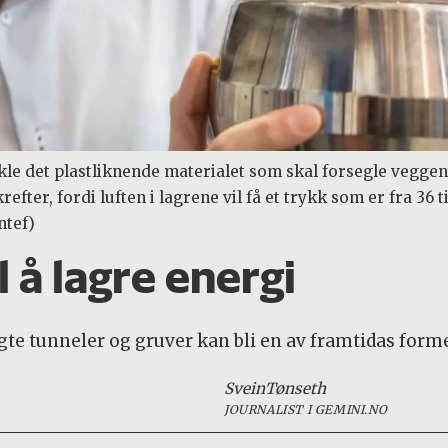
vikle det plastliknende materialet som skal forsegle vegg
refter, fordi luften i lagrene vil få et trykk som er fra 36
ntef)
il å lagre energi
te tunneler og gruver kan bli en av framtidas forme
Svein
Tønseth
JOURNALIST I GEMINI.NO