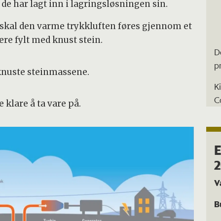
 de har lagt inn i lagringsløsningen sin.
e skal den varme trykkluften føres gjennom et
re fylt med knust stein.
D
p
e knuste steinmassene.
K
C
klare å ta vare på.
E
V
B