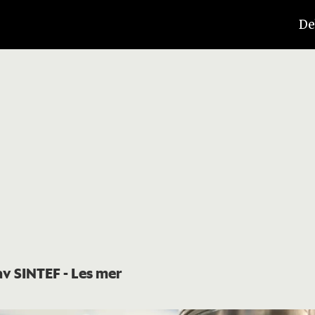
De
 av SINTEF
- Les mer