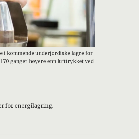
ene i kommende underjordiske lagre for
 til 70 ganger høyere enn lufttrykket ved
r for energilagring.