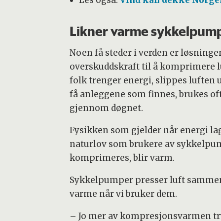
Les også:
Vind kan dekke Norge
Likner varme sykkelpum
Noen få steder i verden er løsningen 
overskuddskraft til å komprimere lu
folk trenger energi, slippes luften 
få anleggene som finnes, brukes oft
gjennom døgnet.
Fysikken som gjelder når energi lag
naturlov som brukere av sykkelpump
komprimeres, blir varm.
Sykkelpumper presser luft sammen fo
varme når vi bruker dem.
– Jo mer av kompresjonsvarmen tryk