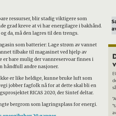
bare ressurser, blir stadig viktigere som
S
ende grad kreve at vi har energilagre i bakhånd.
a
og da, må den lagres til den trengs.
magasin som batterier: Lage strøm av vannet
nnet tilbake til magasinet ved hjelp av
te er bare mulig der vannreservoar finnes i
v
n håndfull andre nasjoner.
E
ke er like heldige, kunne bruke luft som
de
egi jobber fagfolk nå for at dette skal bli en
s
sprosjektet RICAS 2020, der Sintef deltar.
"
ngte bergrom som lagringsplass for energi.
"t
a