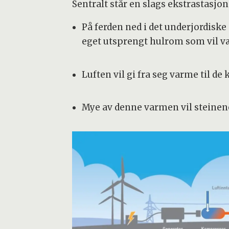
Sentralt står en slags ekstrastasjon
På ferden ned i det underjordisk
eget utsprengt hulrom som vil væ
Luften vil gi fra seg varme til d
Mye av denne varmen vil steinene 