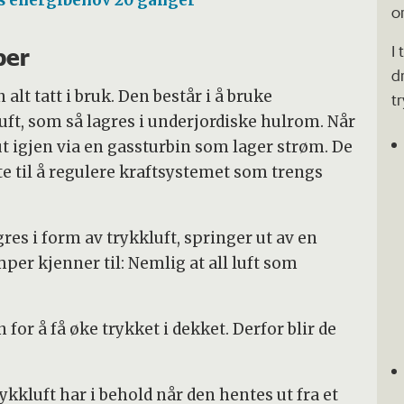
s energibehov 20 ganger
o
I 
per
d
alt tatt i bruk. Den består i å bruke
tr
ft, som så lagres i underjordiske hulrom. Når
ut igjen via en gassturbin som lager strøm. De
e til å regulere kraftsystemet som trengs
res i form av trykkluft, springer ut av en
er kjenner til: Nemlig at all luft som
r å få øke trykket i dekket. Derfor blir de
kluft har i behold når den hentes ut fra et