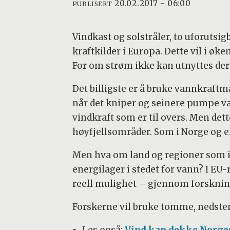
20.02.2017 - 06:00
PUBLISERT
Vindkast og solstråler, to uforutsig
kraftkilder i Europa. Dette vil i øk
For om strøm ikke kan utnyttes der 
Det billigste er å bruke vannkraft
når det kniper og seinere pumpe va
vindkraft som er til overs. Men det
høyfjellsområder. Som i Norge og e
Men hva om land og regioner som ik
energilager i stedet for vann? I EU-r
reell mulighet – gjennom forskning
Forskerne vil bruke tomme, nedste