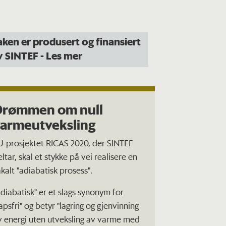
aken er produsert og finansiert
v SINTEF
- Les mer
Drømmen om null
armeutveksling
U-prosjektet RICAS 2020, der SINTEF
ltar, skal et stykke på vei realisere en
åkalt "adiabatisk prosess".
Adiabatisk" er et slags synonym for
apsfri" og betyr "lagring og gjenvinning
v energi uten utveksling av varme med