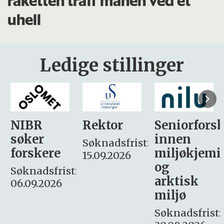
raketten traff månen ved et
uhell
Ledige stillinger
Rektor
Seniorforsker
Forskning.
innen
søker
Søknadsfrist:
miljøkjemi
nyhetsjour
15.09.2026
og
– fast
:
arktisk
Søknadsfrist:
miljø
16. august.
Søknadsfrist: