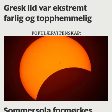
Gresk ild var ekstremt
farlig og topphemmelig
POPULÆRVITENSKAP:
Sommersola formørkes