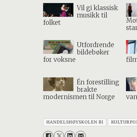
Vil gi klassisk
musikk til
Mot
folket
sta
Utfordrende
bildebøker
for voksne
fil
Én forestilling
brakte
modernismen til Norge
van
HANDELSHØYSKOLEN BI
KULTURPO