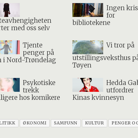
Ingen kri
for
eavhengigheten
bibliotekene
rter med oss selv
Tjente
Vi tror på
penger på
utstillingsveksthus p
m i Nord-Trøndelag
Tøyen
Psykotiske
Hedda Gab
trekk
utfordrer
ligere hos komikere
Kinas kvinnesyn
LITIKK
ØKONOMI
SAMFUNN
KULTUR
PENGER O