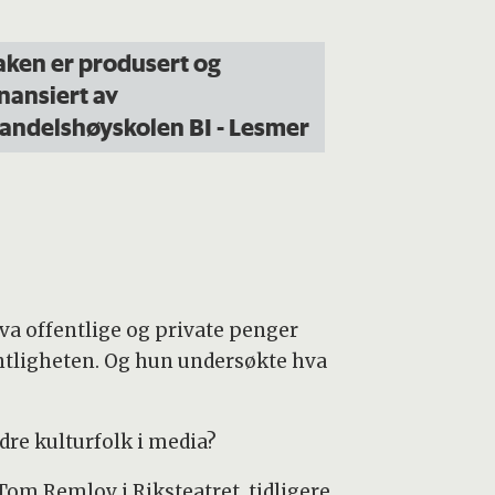
aken er produsert og
inansiert av
andelshøyskolen BI -
Les
mer
hva offentlige og private penger
ntligheten. Og hun undersøkte hva
ndre kulturfolk i media?
Tom Remlov i Riksteatret, tidligere