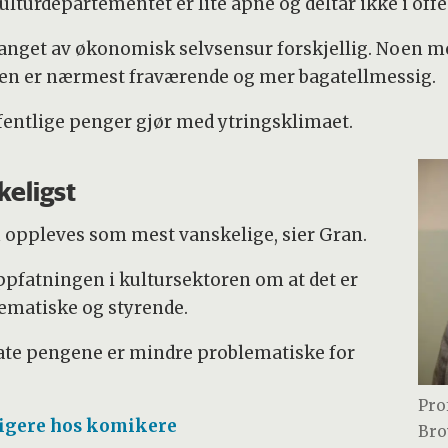
ulturdepartementet er lite åpne og deltar ikke i off
fanget av økonomisk selvsensur forskjellig. Noen m
en er nærmest fraværende og mer bagatellmessig.
ffentlige penger gjør med ytringsklimaet.
keligst
 oppleves som mest vanskelige, sier Gran.
oppfatningen i kultursektoren om at det er
ematiske og styrende.
vate pengene er mindre problematiske for
Pro
ligere hos komikere
Bro