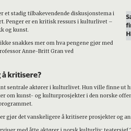
 er et stadig tilbakevendende diskusjonstema i
S
t. Penger er en kritisk ressurs i kulturlivet –
f
kk og kunst.
H
et ikke snakkes mer om hva pengene gjør med
rofessor Anne-Britt Gran ved
å kritisere?
t sentrale aktører i kulturlivet. Hun ville finne ut 
er om kunst- og kulturprosjekter i den norske offe
å programmet.
er gjør det vanskeligere å kritisere prosjekter og a
vjuer med åtte aktører i norsk kulturliv: teatersjef 