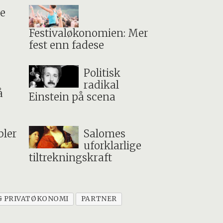
se
Festivaløkonomien: Mer
fest enn fadese
Politisk
radikal
å
Einstein på scena
ler
Salomes
uforklarlige
tiltrekningskraft
G PRIVATØKONOMI
PARTNER