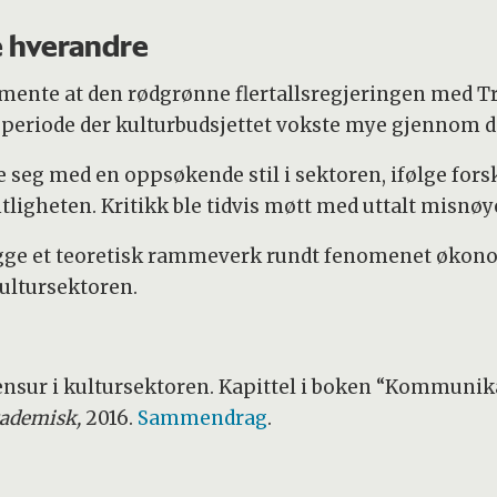
re hverandre
m mente at den rødgrønne flertallsregjeringen med 
 periode der kulturbudsjettet vokste mye gjennom de
seg med en oppsøkende stil i sektoren, ifølge fors
ntligheten. Kritikk ble tidvis møtt med uttalt misnøye
gge et teoretisk rammeverk rundt fenomenet økonomi
kultursektoren.
sur i kultursektoren. Kapittel i boken “Kommunika
ademisk,
2016.
Sammendrag
.