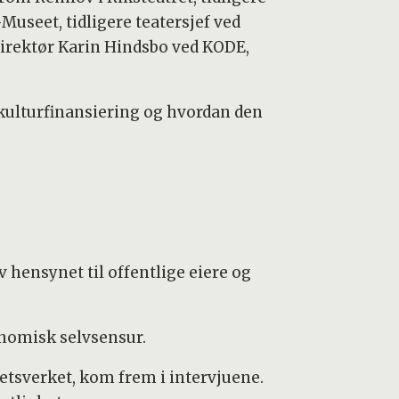
useet, tidligere teatersjef ved
direktør Karin Hindsbo ved KODE,
at kulturfinansiering og hvordan den
v hensynet til offentlige eiere og
nomisk selvsensur.
etsverket, kom frem i intervjuene.