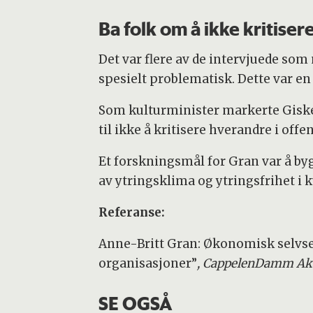
Ba folk om å ikke kritise
Det var flere av de intervjuede so
spesielt problematisk. Dette var en
Som kulturminister markerte Giske 
til ikke å kritisere hverandre i offe
Et forskningsmål for Gran var å by
av ytringsklima og ytringsfrihet i 
Referanse:
Anne-Britt Gran: Økonomisk selvsen
organisasjoner”
, CappelenDamm Ak
SE OGSÅ