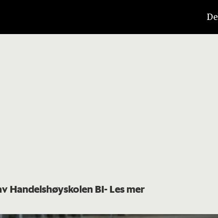
De
 av Handelshøyskolen BI
- Les mer