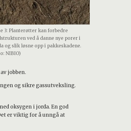
de 3: Planterøtter kan forbedre
dstrukturen ved å danne nye porer i
da og slik løsne opp i pakkeskadene.
to: NIBIO)
 av jobben.
ingen og sikre gassutveksling.
 med oksygen i jorda. En god
et er viktig for å unngå at