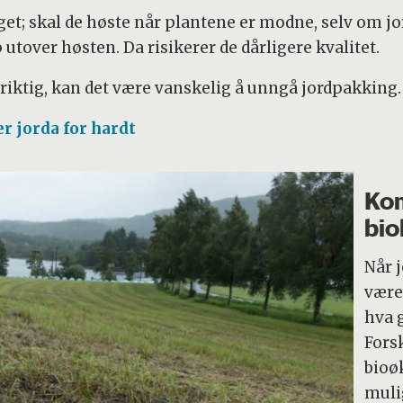
et; skal de høste når plantene er modne, selv om jord
utover høsten. Da risikerer de dårligere kvalitet.
riktig, kan det være vanskelig å unngå jordpakking.
 jorda for hardt
Kom
bio
Når 
være
hva 
Forsk
bioø
mulig