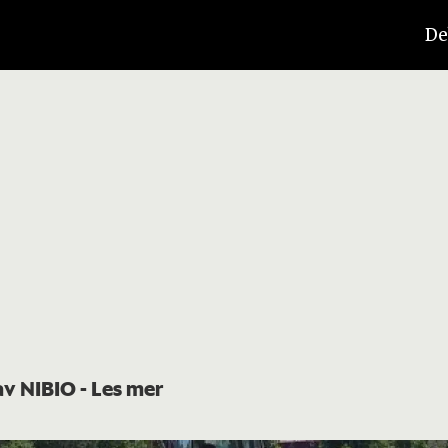
De
 av NIBIO
- Les mer