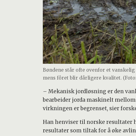
Bøndene står ofte ovenfor et vanskelig 
mens fôret blir dårligere kvalitet. (Fot
– Mekanisk jordløsning er den vanl
bearbeider jorda maskinelt mellom 3
virkningen er begrenset, sier forske
Han henviser til norske resultater
resultater som tiltak for å øke avl