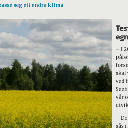
passe seg eit endra klima
Tes
egn
– I 
påfør
fors
skal 
ved h
Seeh
vår 
utvik
– De
sås 