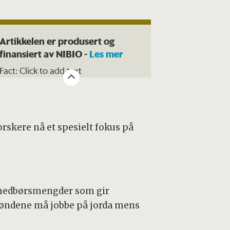
Artikkelen er produsert og
finansiert av NIBIO -
Les mer
Fact: Click to add text
rskere nå et spesielt fokus på
e nedbørsmengder som gir
bøndene må jobbe på jorda mens