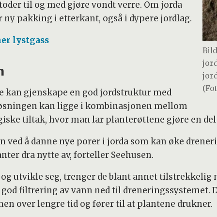
der til og med gjøre vondt verre. Om jorda
r ny pakking i etterkant, også i dypere jordlag.
er lystgass
Bil
jor
n
jor
(Fo
e kan gjenskape en god jordstruktur med
løsningen kan ligge i kombinasjonen mellom
ske tiltak, hvor man lar planterøttene gjøre en del
en ved å danne nye porer i jorda som kan øke drener
ter dra nytte av, forteller Seehusen.
og utvikle seg, trenger de blant annet tilstrekkelig
god filtrering av vann ned til dreneringssystemet. D
nen over lengre tid og fører til at plantene drukner.