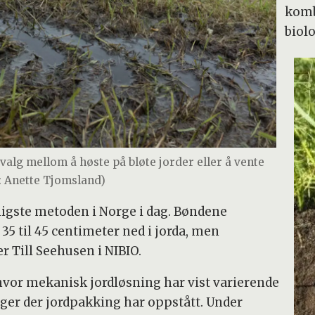
komb
biol
valg mellom å høste på bløte jorder eller å vente
o: Anette Tjomsland)
igste metoden i Norge i dag. Bøndene
5 til 45 centimeter ned i jorda, men
r Till Seehusen i NIBIO.
 hvor mekanisk jordløsning har vist varierende
inger der jordpakking har oppstått. Under