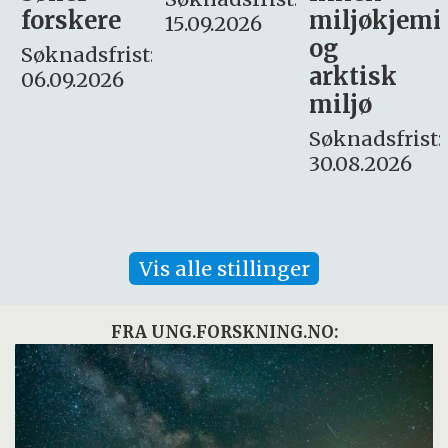
miljøkjemi
nyhetsjour
15.09.2026
og
– fast
:
arktisk
Søknadsfrist:
miljø
16. august.
Søknadsfrist:
30.08.2026
Vis alle stillinger
FRA UNG.FORSKNING.NO: