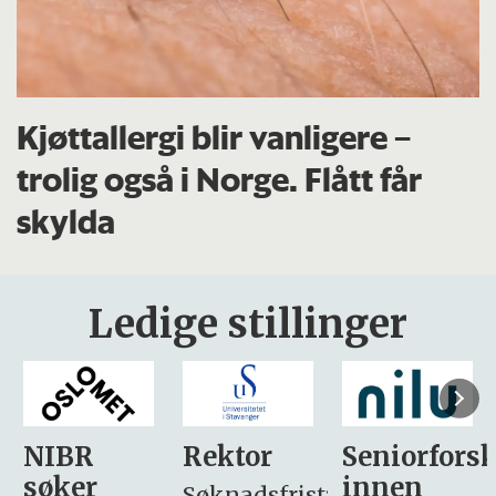
Kjøttallergi blir vanligere –
trolig også i Norge. Flått får
skylda
Ledige stillinger
Rektor
Seniorforsker
Forskning.
innen
søker
Søknadsfrist: