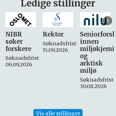
Ledige stillinger
Rektor
Seniorforsker
Forskning.
innen
søker
Søknadsfrist:
miljøkjemi
nyhetsjour
15.09.2026
og
– fast
:
arktisk
Søknadsfrist:
miljø
16. august.
Søknadsfrist:
30.08.2026
Vis alle stillinger