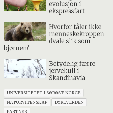
evolusjon i
ekspressfart
Hvorfor tåler ikke
menneskekroppen
dvale slik som
bjørnen?
Betydelig færre
jervekull i
Skandinavia
UNIVERSITETET I SØRØST-NORGE
NATURVITENSKAP
DYREVERDEN
PARTNER