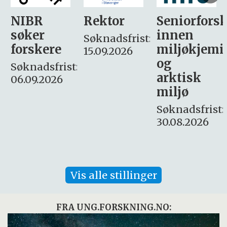
Rektor
Seniorforsker
Forskning.
innen
søker
Søknadsfrist:
miljøkjemi
nyhetsjour
15.09.2026
og
– fast
:
arktisk
Søknadsfrist:
miljø
16. august.
Søknadsfrist:
30.08.2026
Vis alle stillinger
FRA UNG.FORSKNING.NO: