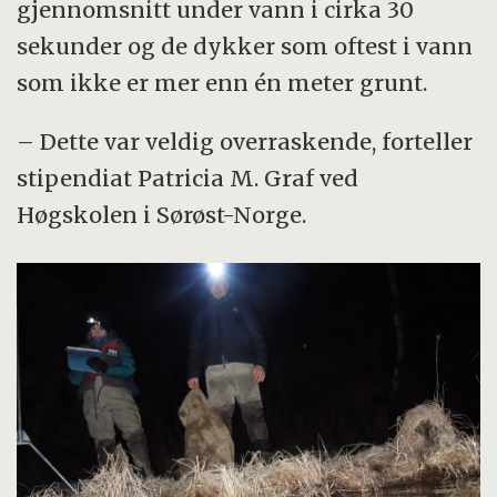
gjennomsnitt under vann i cirka 30
University, UK
sekunder og de dykker som oftest i vann
Patricia Maria Graf disputerte 24. februar
som ikke er mer enn én meter grunt.
med en avhandling om sporing av bever.
Doktorgraden ble avlagt på HSNs
– Dette var veldig overraskende, forteller
doktorgradsprogram i økologi.
stipendiat Patricia M. Graf ved
Høgskolen i Sørøst-Norge.