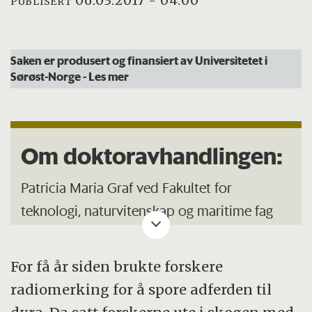
06.03.2017 - 04:00
PUBLISERT
Saken er produsert og finansiert av Universitetet i
Sørøst-Norge
- Les mer
Om doktoravhandlingen:
Patricia Maria Graf ved Fakultet for
teknologi, naturvitenskap og maritime fag
disputerte 24. februar på HSN, campus Bø
og forsvarte sin doktorgradsavhandling;
For få år siden brukte forskere
radiomerking for å spore adferden til
“Observing animal behaviour and