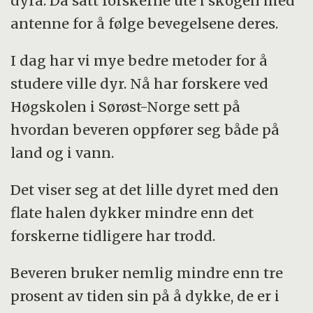
dyra. Da satt forskerne ute i skogen med
movement patterns remotely: A case study
antenne for å følge bevegelsene deres.
using bio-logging technology on free-
ranging Eurasian beavers (
Castor fiber
)”
I dag har vi mye bedre metoder for å
studere ville dyr. Nå har forskere ved
Doktorgradsarbeidet har foregått på
Høgskolen i Sørøst-Norge sett på
institutt for natur, helse og miljø, HSN
hvordan beveren oppfører seg både på
Veiledere har vært
land og i vann.
Det viser seg at det lille dyret med den
Professor Frank Rosell, HSN
flate halen dykker mindre enn det
Professor Klaus Hackländer, University of
forskerne tidligere har trodd.
Natural Resources and Life Sciences,
Vienna, AT
Beveren bruker nemlig mindre enn tre
prosent av tiden sin på å dykke, de er i
Professor Rory Wilson, Swansea