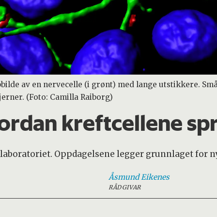
ilde av en nervecelle (i grønt) med lange utstikkere. Små
jerner. (Foto: Camilla Raiborg)
rdan kreftcellene spr
i laboratoriet. Oppdagelsene legger grunnlaget for 
Åsmund
Eikenes
RÅDGIVAR