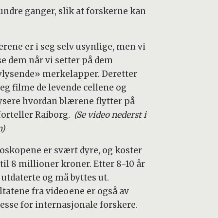
undre ganger, slik at forskerne kan
ærene er i seg selv usynlige, men vi
se dem når vi setter på dem
vlysende» merkelapper. Deretter
jeg filme de levende cellene og
ysere hvordan blærene flytter på
forteller Raiborg.
(Se video nederst i
n)
oskopene er svært dyre, og koster
 til 8 millioner kroner. Etter 8-10 år
 utdaterte og må byttes ut.
ltatene fra videoene er også av
resse for internasjonale forskere.