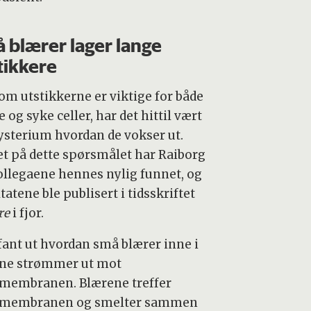
 blærer lager lange
tikkere
 om utstikkerne er viktige for både
e og syke celler, har det hittil vært
ysterium hvordan de vokser ut.
et på dette spørsmålet har Raiborg
ollegaene hennes nylig funnet, og
tatene ble publisert i tidsskriftet
re
i fjor.
 fant ut hvordan små blærer inne i
ene strømmer ut mot
emembranen. Blærene treffer
emembranen og smelter sammen