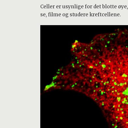
Celler er usynlige for det blotte ø
se, filme og studere kreftcellene.