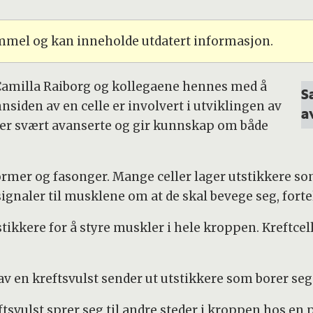
ammel og kan inneholde utdatert informasjon.
 Camilla Raiborg og kollegaene hennes med å
S
siden av en celle er involvert i utviklingen av
a
 er svært avanserte og gir kunnskap om både
rmer og fasonger. Mange celler lager utstikkere som 
ignaler til musklene om at de skal bevege seg, forte
tikkere for å styre muskler i hele kroppen. Kreftcel
v en kreftsvulst sender ut utstikkere som borer seg 
tsvulst sprer seg til andre steder i kroppen hos en 