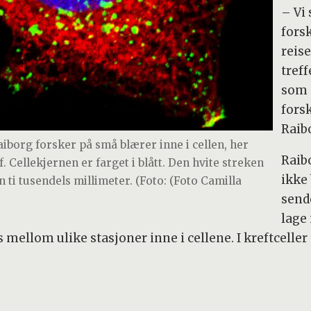
– Vi
fors
reis
tref
som 
fors
Raib
aiborg forsker på små blærer inne i cellen, her
Raib
. Cellekjernen er farget i blått. Den hvite streken
ikke
 ti tusendels millimeter. (Foto: (Foto Camilla
send
lage
mellom ulike stasjoner inne i cellene. I kreftceller 