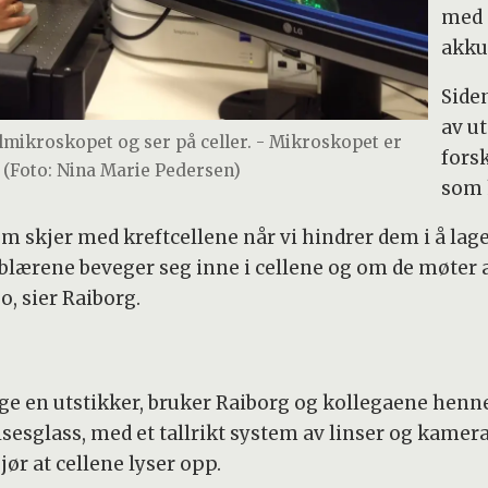
med 
akkur
Siden
av u
lmikroskopet og ser på celler. - Mikroskopet er
fors
. (Foto: Nina Marie Pedersen)
som h
som skjer med kreftcellene når vi hindrer dem i å lage
lærene beveger seg inne i cellene og om de møter a
o, sier Raiborg.
age en utstikker, bruker Raiborg og kollegaene henn
sesglass, med et tallrikt system av linser og kamer
ør at cellene lyser opp.