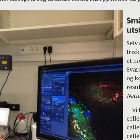
Små
uts
Selv
frisk
et m
Svar
og k
resul
Natu
– Vi
cell
cell
cell