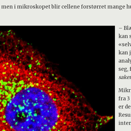
ye, men i mikroskopet blir cellene forstørret mange h
– Bl
kan 
«sel
kan 
anal
seg, 
sake
Mikr
fra 3
er de
Resu
inte