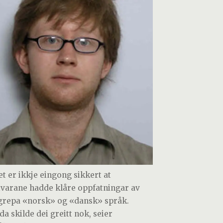
et er ikkje eingong sikkert at
ivarane hadde klåre oppfatningar av
repa «norsk» og «dansk» språk.
da skilde dei greitt nok, seier