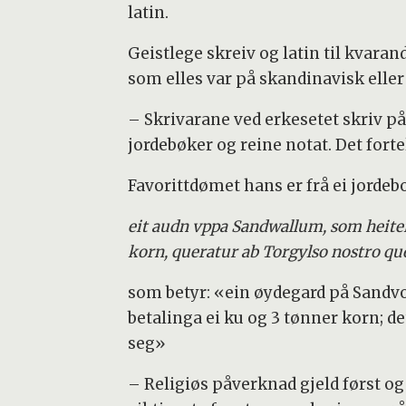
latin.
Geistlege skreiv og latin til kvaran
som elles var på skandinavisk elle
– Skrivarane ved erkesetet skriv på 
jordebøker og reine notat. Det fortel
Favorittdømet hans er frå ei jordeb
eit audn vppa Sandwallum, som heiter N
korn, queratur ab Torgylso nostro q
som betyr: «ein øydegard på Sandvol
betalinga ei ku og 3 tønner korn; de
seg»
– Religiøs påverknad gjeld først o