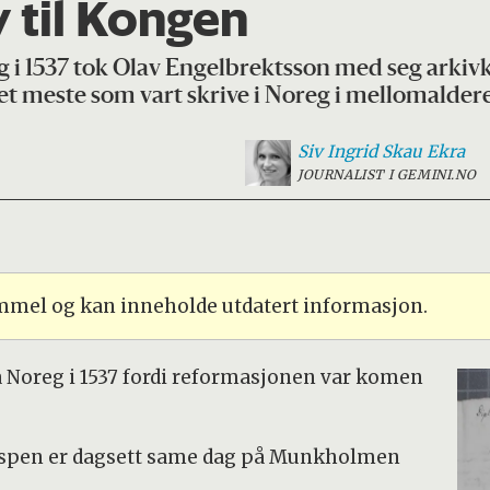
v til Kongen
eg i 1537 tok Olav Engelbrektsson med seg arki
det meste som vart skrive i Noreg i mellomalder
Siv Ingrid
Skau Ekra
JOURNALIST I GEMINI.NO
ammel og kan inneholde utdatert informasjon.
rå Noreg i 1537 fordi reformasjonen var komen
ebispen er dagsett same dag på Munkholmen