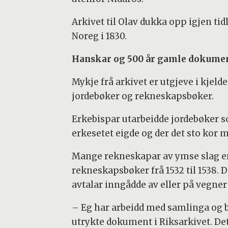
Arkivet til Olav dukka opp igjen tid
Noreg i 1830.
Hanskar og 500 år gamle dokume
Mykje frå arkivet er utgjeve i kjel
jordebøker og rekneskapsbøker.
Erkebispar utarbeidde jordebøker s
erkesetet eigde og der det sto kor my
Mange rekneskapar av ymse slag er
rekneskapsbøker frå 1532 til 1538. D
avtalar inngådde av eller på vegner
– Eg har arbeidd med samlinga og
utrykte dokument i Riksarkivet. Det 