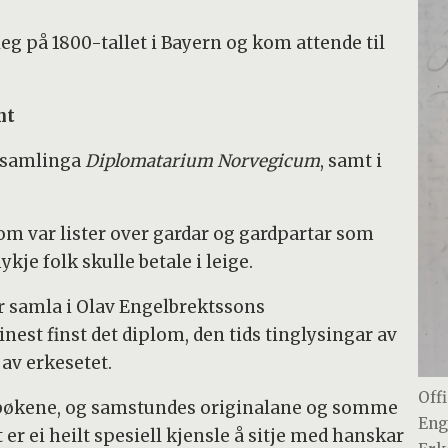
leg på 1800-tallet i Bayern og kom attende til
nt
desamlinga
Diplomatarium Norvegicum
, samt i
om var lister over gardar og gardpartar som
kje folk skulle betale i leige.
 samla i Olav Engelbrektssons
inest finst det diplom, den tids tinglysingar av
 av erkesetet.
Off
 bøkene, og samstundes originalane og somme
Eng
er ei heilt spesiell kjensle å sitje med hanskar