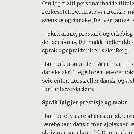
Om lag tretti personar hadde tittelen
i erkesetet. Dei fleste var norske,
svenske og danske. Det var jamvel e
– Skrivarane, prestane og erkebisp
det dei skreiv. Dei hadde heller ikk
språk og språkbruk er, seier Berg.
Han forklarar at dei nådde fram ti
danske skriftlege førebilete og nok
seie enten norsk eller dansk, og å 
for tankeverda deira.
Språk følgjer prestisje og makt
Han fortel vidare at dei som skrei
lærebøker i dansk, men sjølvsagt læ
skrivarar som kom frå Danmark, men 