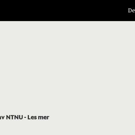
De
t av NTNU
- Les mer