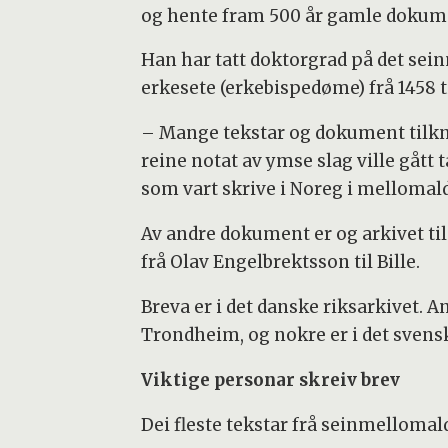
og hente fram 500 år gamle dokumen
Han har tatt doktorgrad på det sei
erkesete (erkebispedøme) frå 1458 ti
– Mange tekstar og dokument tilknyt
reine notat av ymse slag ville gått 
som vart skrive i Noreg i mellomald
Av andre dokument er og arkivet ti
frå Olav Engelbrektsson til Bille.
Breva er i det danske riksarkivet. A
Trondheim, og nokre er i det svensk
Viktige personar skreiv brev
Dei fleste tekstar frå seinmelloma