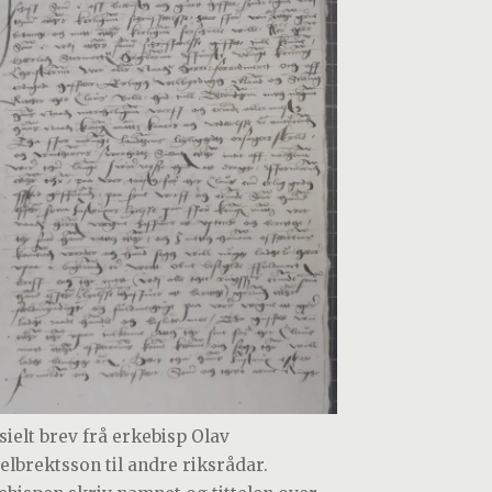
isielt brev frå erkebisp Olav
elbrektsson til andre riksrådar.