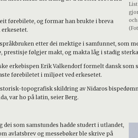
Lis
gjo
och
t førebilete, og formar han brukte i breva
(Fo
 erkesetet.
a språkbruken etter dei mektige i samfunnet, som med
, prestisje følgjer makt, og makta låg i stadig ster
ske erkebispen Erik Valkendorf formelt dansk som s
te førebiletet i miljøet ved erkesetet.
 historisk-topografisk skildring av Nidaros bisped
da, var ho på latin, seier Berg.
eg dei som samstundes hadde studert i utlandet,
som avlatsbrev og messebøker ble skrive på