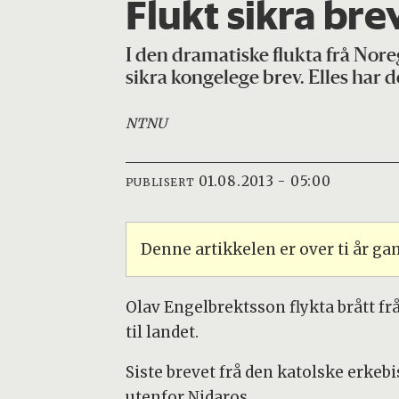
Flukt sikra bre
I den dramatiske flukta frå Nor
sikra kongelege brev. Elles har 
NTNU
01.08.2013 - 05:00
PUBLISERT
Denne artikkelen er over ti år g
Olav Engelbrektsson flykta brått f
til landet.
Siste brevet frå den katolske erk
utenfor Nidaros.