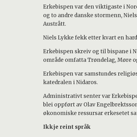
Erkebispen var den viktigaste i No
og to andre danske stormenn, Niels 
Austrått.
Niels Lykke fekk etter kvart en har
Erkebispen skreiv og til bispane i N
område omfatta Trøndelag, Møre og
Erkebispen var samstundes religiøs
katedralen i Nidaros.
Administrativt senter var Erkebispe
blei oppført av Olav Engelbrektsson
økonomiske ressursar erkesetet sat
Ikkje reint språk