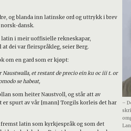
dre, og blanda inn latinske ord og uttrykk i brev
r norsk-dansk.
latin i meir uoffisielle rekneskapar,
 at dei var fleirspråkleg, seier Berg.
ok om en gard som er kjøpt:
austwalla, et restant de precio ein ku oc iii t. or
uomodo se habeat,
lan som heiter Naustvoll, og står att av
t er spurt av vår [mann] Torgils korleis det har
– D
skr
omg
g fremst latin som kyrkjespråk og som det
Lan