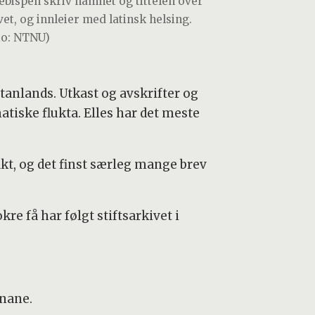
ebispen skriv namnet og tittelen over
vet, og innleier med latinsk helsing.
to: NTNU)
tanlands. Utkast og avskrifter og
atiske flukta. Elles har det meste
kt, og det finst særleg mange brev
re få har følgt stiftsarkivet i
onane.