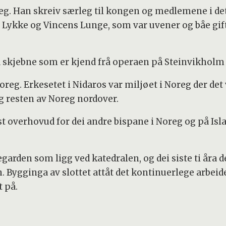
reg. Han skreiv særleg til kongen og medlemene i de
Lykke og Vincens Lunge, som var uvener og båe gifte
d skjebne som er kjend frå operaen på Steinvikholm 
oreg. Erkesetet i Nidaros var miljøet i Noreg der det
 resten av Noreg nordover.
t overhovud for dei andre bispane i Noreg og på Isl
garden som ligg ved katedralen, og dei siste ti åra
. Bygginga av slottet attåt det kontinuerlege arbeide
 på.