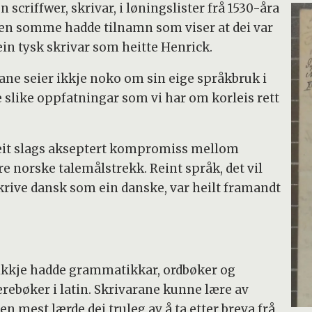
 scriffwer, skrivar, i løningslister frå 1530-åra
 men somme hadde tilnamn som viser at dei var
in tysk skrivar som heitte Henrick.
ane seier ikkje noko om sin eige språkbruk i
je slike oppfatningar som vi har om korleis rett
l eit slags akseptert kompromiss mellom
re norske talemålstrekk. Reint språk, det vil
skrive dansk som ein danske, var heilt framandt
v ikkje hadde grammatikkar, ordbøker og
rebøker i latin. Skrivarane kunne lære av
mest lærde dei truleg av å ta etter breva frå