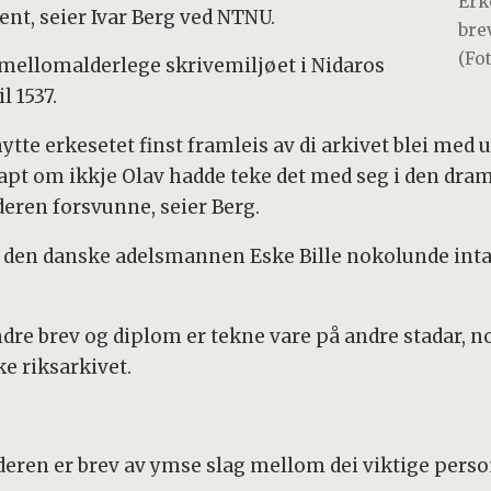
Erk
t, seier Ivar Berg ved NTNU.
bre
(Fo
nmellomalderlege skrivemiljøet i Nidaros
l 1537.
te erkesetet finst framleis av di arkivet blei med u
tapt om ikkje Olav hadde teke det med seg i den dram
eren forsvunne, seier Berg.
l den danske adelsmannen Eske Bille nokolunde inta
ndre brev og diplom er tekne vare på andre stadar, nok
e riksarkivet.
lderen er brev av ymse slag mellom dei viktige pers