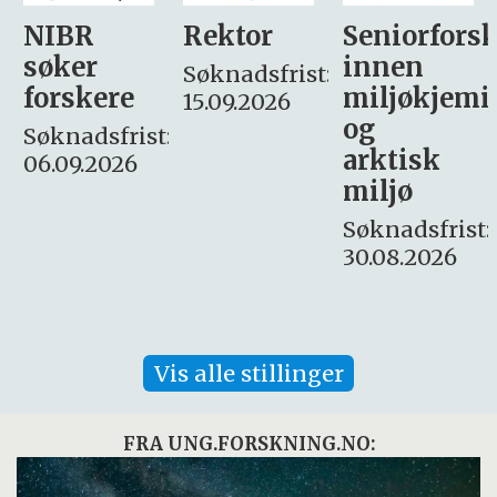
Rektor
Seniorforsker
Forskning.
innen
søker
Søknadsfrist:
miljøkjemi
nyhetsjour
15.09.2026
og
– fast
:
arktisk
Søknadsfrist:
miljø
16. august.
Søknadsfrist:
30.08.2026
Vis alle stillinger
FRA UNG.FORSKNING.NO: