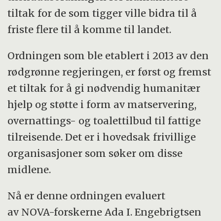
tiltak for de som tigger ville bidra til å
Ordningen forvaltes av Justis- og
friste flere til å komme til landet.
beredskapsdepartementet, og ble første
gang utdelt i 2013.
Ordningen som ble etablert i 2013 av den
rødgrønne regjeringen, er først og fremst
et tiltak for å gi nødvendig humanitær
hjelp og støtte i form av matservering,
overnattings- og toalettilbud til fattige
tilreisende. Det er i hovedsak frivillige
organisasjoner som søker om disse
midlene.
Nå er denne ordningen evaluert
av NOVA-forskerne Ada I. Engebrigtsen