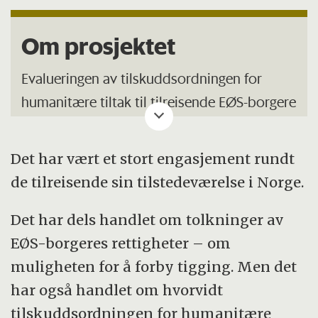
Om prosjektet
Evalueringen av tilskuddsordningen for
humanitære tiltak til tilreisende EØS-borgere
som tigger baserer seg på rapporter fra
organisasjonene som har fått tilskudd, og på
Det har vært et stort engasjement rundt
intervju med brukere og ansatte i tiltakene
de tilreisende sin tilstedeværelse i Norge.
samt representanter for politi og kommune i
de respektive byene. I alt 22 tiltak fikk støtte
Det har dels handlet om tolkninger av
gjennom ordningen i 2016. Studien omfatter
EØS-borgeres rettigheter – om
21 av disse og fra følgende byer: Oslo,
muligheten for å forby tigging. Men det
Tønsberg, Drammen, Bergen, Trondheim,
har også handlet om hvorvidt
Kristiansand, Haugesund og Stavanger.
tilskuddsordningen for humanitære