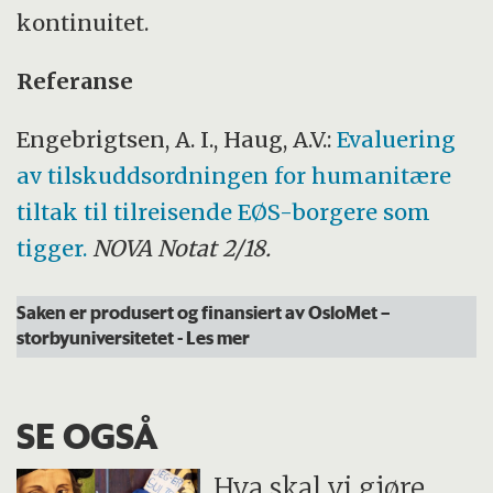
kontinuitet.
Referanse
Engebrigtsen, A. I., Haug, A.V.:
Evaluering
av tilskuddsordningen for humanitære
tiltak til tilreisende EØS-borgere som
tigger.
NOVA Notat 2/18.
Saken er produsert og finansiert av OsloMet –
storbyuniversitetet
- Les mer
SE OGSÅ
Hva skal vi gjøre