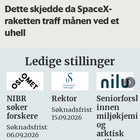
Dette skjedde da SpaceX-
raketten traff månen ved et
uhell
Ledige stillinger
Rektor
Seniorforsker
Forskning.
innen
søker
Søknadsfrist:
miljøkjemi
nyhetsjour
15.09.2026
og
– fast
:
arktisk
Søknadsfrist: