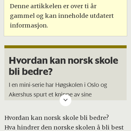
Denne artikkelen er over ti år
gammel og kan inneholde utdatert
informasjon.
Hvordan kan norsk skole
bli bedre?
I en mini-serie har Høgskolen i Oslo og
Akershus spurt et knippe av sine
utdanningsforskere hva som skal til for at
norsk skole skal bli bedre.
Hvordan kan norsk skole bli bedre?
Hva hindrer den norske skolen å bli best
Vi publiserer svarene fortløpende. I dag