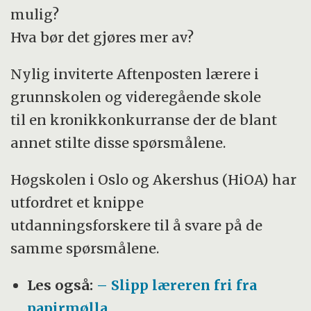
mulig?
svarer Bjørn Smestad, som er førstelektor
Hva bør det gjøres mer av?
ved lærerutdanningen og forsker på
matematikk i skolen.
Nylig inviterte Aftenposten lærere i
grunnskolen og videregående skole
Tidligere artikler i serien:
– Slipp læreren fri
til en kronikkonkurranse der de blant
fra papirmølla
(23. august 2015)
annet stilte disse spørsmålene.
Høgskolen i Oslo og Akershus (HiOA) har
utfordret et knippe
utdanningsforskere til å svare på de
samme spørsmålene.
Les også:
– Slipp læreren fri fra
papirmølla