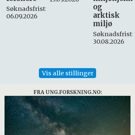
og
– fast
:
arktisk
Søknadsfrist:
miljø
16. august.
Søknadsfrist:
30.08.2026
Vis alle stillinger
FRA UNG.FORSKNING.NO: