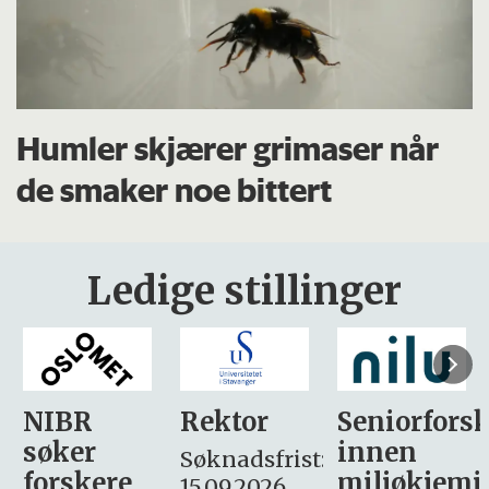
Humler skjærer grimaser når
de smaker noe bittert
Ledige stillinger
Rektor
Seniorforsker
Forskning.
innen
søker
Søknadsfrist:
miljøkjemi
nyhetsjour
15.09.2026