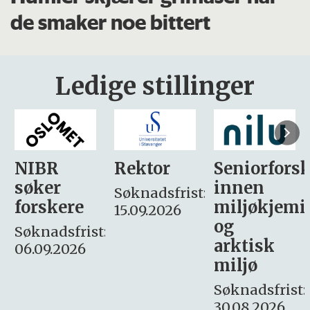
de smaker noe bittert
Ledige stillinger
Rektor
Seniorforsker
Forskning.
innen
søker
Søknadsfrist:
miljøkjemi
nyhetsjour
15.09.2026
og
– fast
:
arktisk
Søknadsfrist:
miljø
16. august.
Søknadsfrist:
30.08.2026