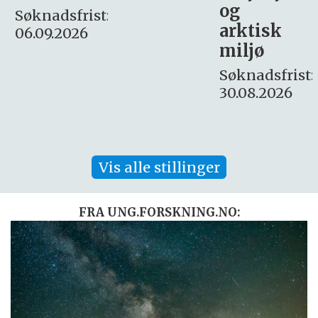
og
– fast
:
arktisk
Søknadsfrist:
miljø
16. august.
Søknadsfrist:
30.08.2026
Vis alle stillinger
FRA UNG.FORSKNING.NO: