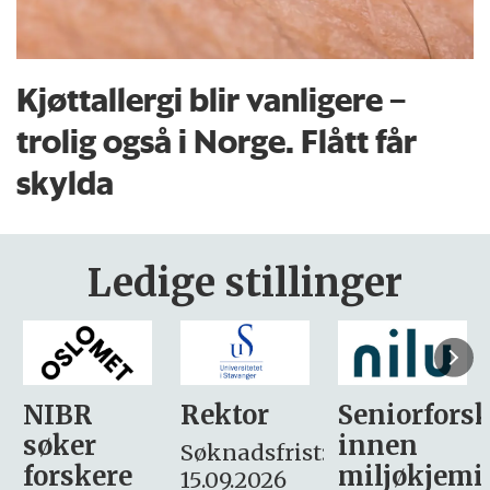
Kjøttallergi blir vanligere –
trolig også i Norge. Flått får
skylda
Ledige stillinger
Rektor
Seniorforsker
Forskning.
innen
søker
Søknadsfrist:
miljøkjemi
nyhetsjour
15.09.2026