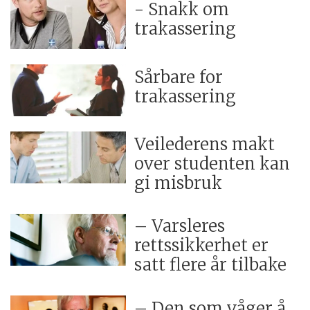
- Snakk om
trakassering
Sårbare for
trakassering
Veilederens makt
over studenten kan
gi misbruk
– Varsleres
rettssikkerhet er
satt flere år tilbake
– Den som våger å