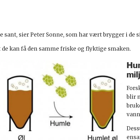
e sant, sier Peter Sonne, som har vært brygger i de si
å at de kan få den samme friske og flyktige smaken.
Hum
mil
Fors
blir 
bruke
vann
Dess
ensa