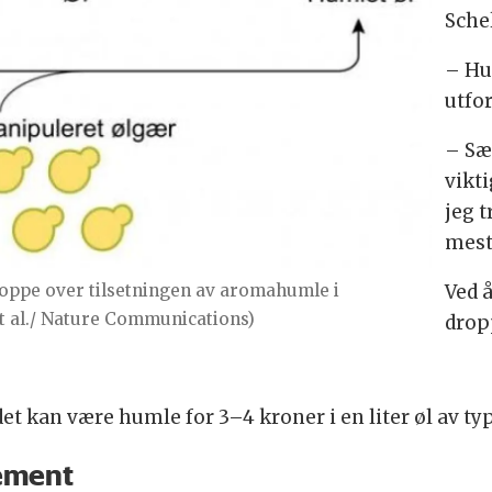
Schel
– Hu
utfo
– Sær
vikt
jeg t
mest
oppe over tilsetningen av aromahumle i
Ved 
et al./ Nature Communications)
drop
et kan være humle for 3–4 kroner i en liter øl av typ
lement