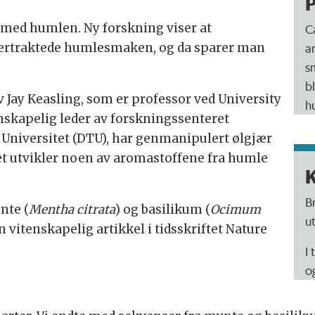
 med humlen. Ny forskning viser at
C
ttertraktede humlesmaken, og da sparer man
a
s
b
 Jay Keasling, som er professor ved University
h
enskapelig leder av forskningssenteret
Universitet (DTU), har genmanipulert ølgjær
 det utvikler noen av aromastoffene fra humle
K
B
nte (
Mentha citrata
) og basilikum (
Ocimum
u
n vitenskapelig artikkel i tidsskriftet Nature
I 
o