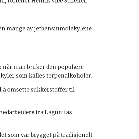
, forteller Henrik Vibe Scheller.
. Men mange av jetbensinmolekylene
p når man bruker den populære
kyler som kalles terpenalkoholer.
å omsette sukkerstoffer til
medarbeidere fra Lagunitas
 som var brygget på tradisjonelt