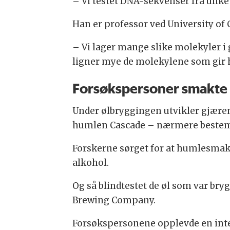
– Vi testet DNA-sekvenser fra ulike
Han er professor ved University of C
– Vi lager mange slike molekyler i
ligner mye de molekylene som gir hu
Forsøkspersoner smakte
Under ølbryggingen utvikler gjær
humlen Cascade – nærmere bestemt 
Forskerne sørget for at humlesmake
alkohol.
Og så blindtestet de øl som var br
Brewing Company.
Forsøkspersonene opplevde en int