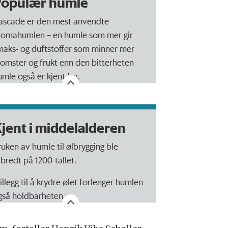
Populær humle
ascade er den mest anvendte
romahumlen – en humle som mer gir
maks- og duftstoffer som minner mer
lomster og frukt enn den bitterheten
umle også er kjent for.
jent i middelalderen
ruken av humle til ølbrygging ble
tbredt på 1200-tallet.
tillegg til å krydre ølet forlenger humlen
gså holdbarheten.