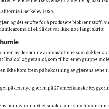
 arter. Vi endte med sekvenser fra mynte og basilikum
alifornia i Berkeley i USA.
 gjær, og det er ofte for å produsere biobrennstoff
mlearoma til øl. Så det var ikke noe langt skritt.
 humle
en noen av de samme aromastoffene som dukker op
linalool og geraniol, som tilhører en gruppe mole
n ikke kom frem på bekostning av gjærens evne til 
ygget på den nye gjæren på 27 amerikanske bryggeri
ens humlearoma. Ølet smakte mer som humle enn det