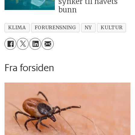
synker til havets
bunn
KLIMA
FORURENSNING
NY
KULTUR
Fra forsiden