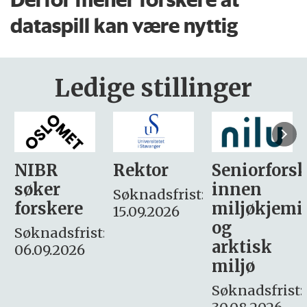
dataspill kan være nyttig
Ledige stillinger
Rektor
Seniorforsker
Forskning.
innen
søker
Søknadsfrist:
miljøkjemi
nyhetsjour
15.09.2026
og
– fast
:
arktisk
Søknadsfrist:
miljø
16. august.
Søknadsfrist: