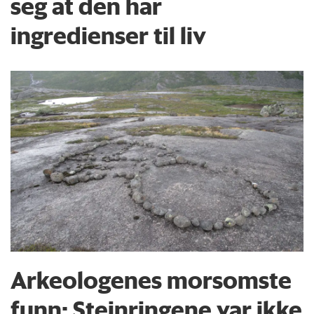
seg at den har
ingredienser til liv
Arkeologenes morsomste
funn: Steinringene var ikke