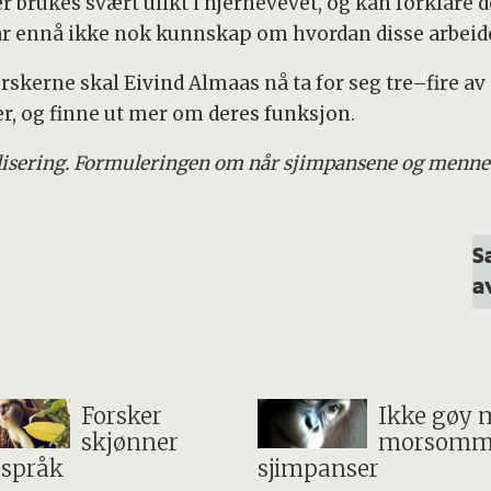
 brukes svært ulikt i hjernevevet, og kan forklare de
ar ennå ikke nok kunnskap om hvordan disse arbeide
kerne skal Eivind Almaas nå ta for seg tre–fire av 
, og finne ut mer om deres funksjon.
blisering. Formuleringen om når sjimpansene og mennes
S
a
Forsker
Ikke gøy 
skjønner
morsomm
språk
sjimpanser