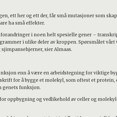
 gen, ett her og ett der, får små mutasjoner som ska
bare ha små effekter.
 forandringer i noen helt spesielle gener – transkri
ogrammer i ulike deler av kroppen. Spørsmålet vårt
g sjimpansehjerner, sier Almaas.
unksjon enn å være en arbeidstegning for viktige by
ift for å bygge et molekyl, som oftest et protein, 
m genets funksjon.
or oppbygning og vedlikehold av celler og molekyler, 