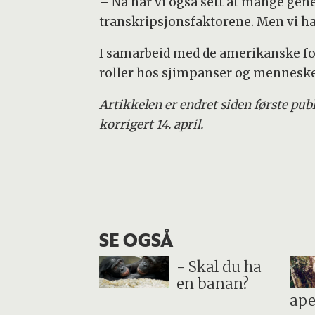
– Nå har vi også sett at mange gener
transkripsjonsfaktorene. Men vi h
I samarbeid med de amerikanske fors
roller hos sjimpanser og mennesker
Artikkelen er endret siden første pu
korrigert 14. april.
SE OGSÅ
- Skal du ha
en banan?
ape