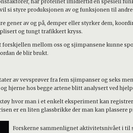
nsfaktorer, har proteinet imidlertid en spesiell fu
 vil si styre produksjonen av og funksjonen til andre
e gener av og på, demper eller styrker dem, koord
lisert og tungt trafikkert kryss.
 forskjellen mellom oss og sjimpansene kunne spore
rdan de blir brukt.
ultater av vevsprøver fra fem sjimpanser og seks men
ler og hjerne hos begge artene blitt analysert ved hj
tøy hvor man i et enkelt eksperiment kan registrere
risen er en liten glassbrikke der man kan plassere pr
Forskerne sammenlignet aktivitetsnivået i ti