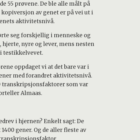
de 55 prøvene. De ble alle målt på
opiversjon av genet er på vei ut i
enets aktivitetsnivå.
rte seg forskjellig i menneske og
 hjerte, nyre og lever, mens nesten
 testikkelvevet.
rene oppdaget vi at det bare var i
ener med forandret aktivitetsnivå.
90 transkripsjonsfaktorer som var
orteller Almaas.
edrev i hjernen? Enkelt sagt: De
400 gener. Og de aller fleste av
 transkripsjonsfaktor.