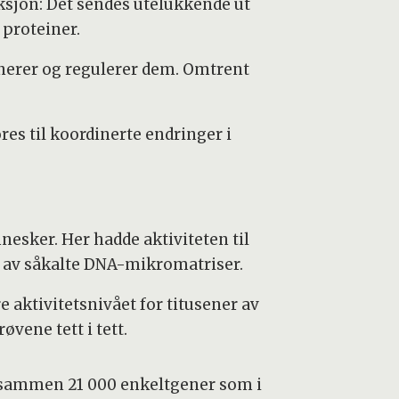
nksjon: Det sendes utelukkende ut
 proteiner.
inerer og regulerer dem. Omtrent
s til koordinerte endringer i
nesker. Her hadde aktiviteten til
elp av såkalte DNA-mikromatriser.
 aktivitetsnivået for titusener av
øvene tett i tett.
l sammen 21 000 enkeltgener som i