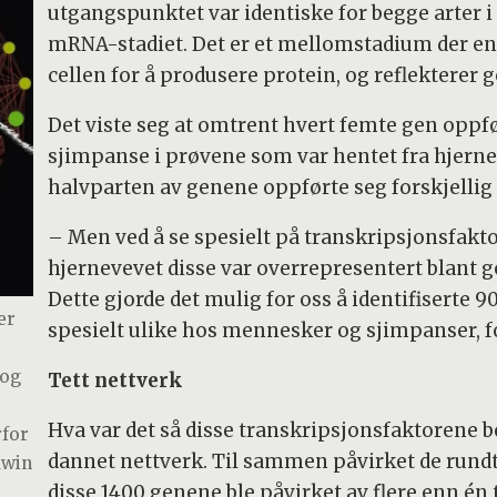
utgangspunktet var identiske for begge arter i 
mRNA-stadiet. Det er et mellomstadium der en k
cellen for å produsere protein, og reflekterer g
Det viste seg at omtrent hvert femte gen oppfø
sjimpanse i prøvene som var hentet fra hjerne,
halvparten av genene oppførte seg forskjellig i
– Men ved å se spesielt på transkripsjonsfakto
hjernevevet disse var overrepresentert blant g
Dette gjorde det mulig for oss å identifiserte 
er
spesielt ulike hos mennesker og sjimpanser, f
 og
Tett nettverk
t
Hva var det så disse transkripsjonsfaktorene b
rfor
dannet nettverk. Til sammen påvirket de rundt 1
dwin
disse 1400 genene ble påvirket av flere enn én