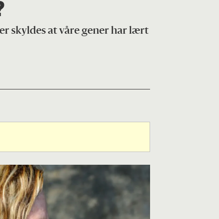
?
r skyldes at våre gener har lært