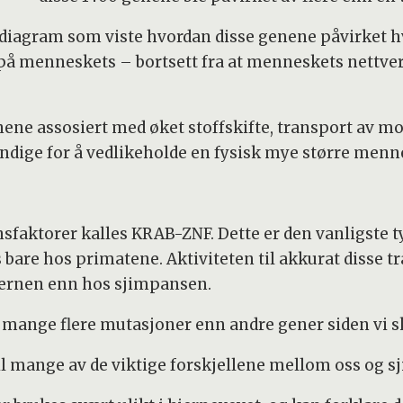
ksdiagram som viste hvordan disse genene påvirket 
 på menneskets – bortsett fra at menneskets nettverk
genene assosiert med øket stoffskifte, transport av 
endige for å vedlikeholde en fysisk mye større men
nsfaktorer kalles KRAB-ZNF. Dette er den vanligste 
s bare hos primatene. Aktiviteten til akkurat disse 
jernen enn hos sjimpansen.
mange flere mutasjoner enn andre gener siden vi ski
 til mange av de viktige forskjellene mellom oss og 