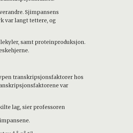
hverandre. Sjimpansens
 var langt tettere, og
molekyler, samt proteinproduksjon.
neskehjerne.
typen transkripsjonsfaktorer hos
transkripsjonsfaktorene var
lte lag, sier professoren
sjimpansene.