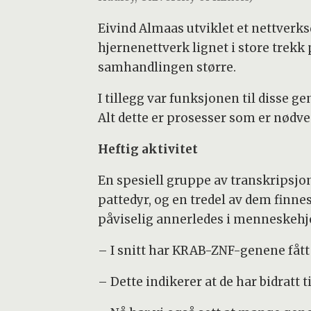
Eivind Almaas utviklet et nettver
hjernenettverk lignet i store trekk
samhandlingen større.
I tillegg var funksjonen til disse 
Alt dette er prosesser som er nødv
Heftig aktivitet
En spesiell gruppe av transkripsjo
pattedyr, og en tredel av dem finne
påviselig annerledes i menneskeh
– I snitt har KRAB-ZNF-genene fått 
– Dette indikerer at de har bidratt