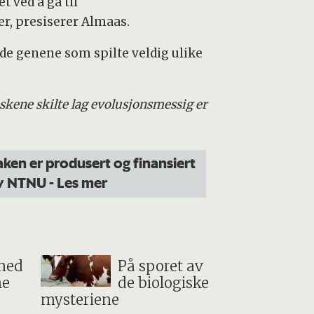
t ved å gå til
r, presiserer Almaas.
de genene som spilte veldig ulike
kene skilte lag evolusjonsmessig er
aken er produsert og finansiert
v NTNU
- Les mer
med
På sporet av
e
de biologiske
mysteriene