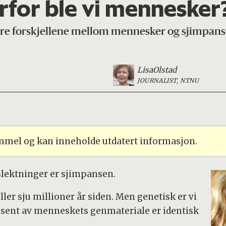
for ble vi mennesker
tore forskjellene mellom mennesker og sjimpanse
Lisa
Olstad
JOURNALIST, NTNU
ammel og kan inneholde utdatert informasjon.
lektninger er sjimpansen.
ller sju millioner år siden. Men genetisk er vi
rosent av menneskets genmateriale er identisk