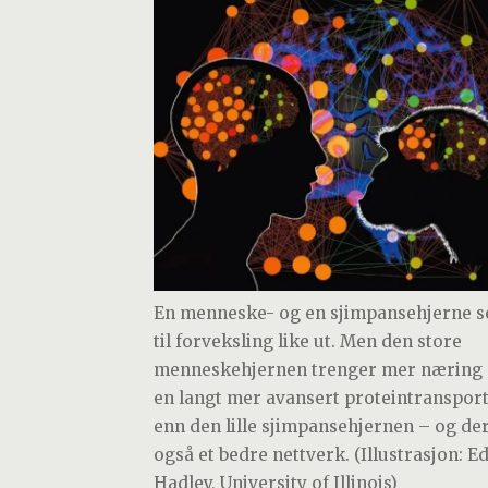
En menneske- og en sjimpansehjerne s
til forveksling like ut. Men den store
menneskehjernen trenger mer næring
en langt mer avansert proteintranspor
enn den lille sjimpansehjernen – og de
også et bedre nettverk. (Illustrasjon: E
Hadley, University of Illinois)