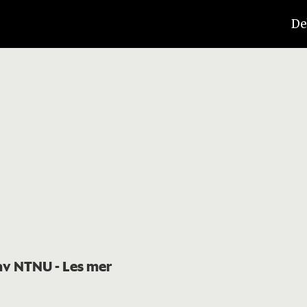
De
t av NTNU
- Les mer