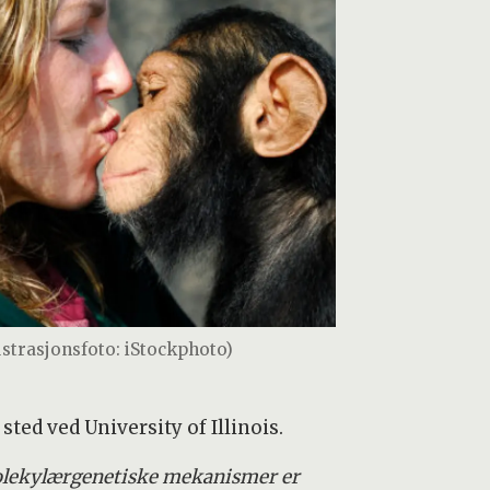
lustrasjonsfoto: iStockphoto)
ted ved University of Illinois.
molekylærgenetiske mekanismer er