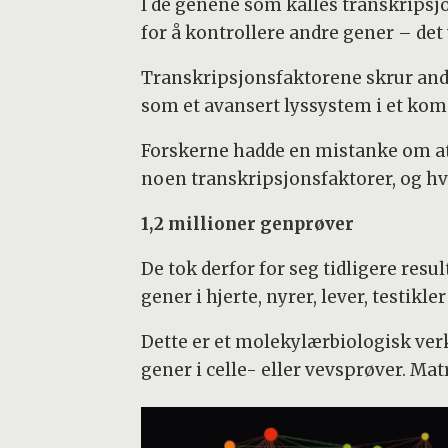
I de genene som kalles transkripsjo
for å kontrollere andre gener – det
Transkripsjonsfaktorene skrur andr
som et avansert lyssystem i et komp
Forskerne hadde en mistanke om at
noen transkripsjonsfaktorer, og hvo
1,2 millioner genprøver
De tok derfor for seg tidligere res
gener i hjerte, nyrer, lever, testik
Dette er et molekylærbiologisk verk
gener i celle- eller vevsprøver. Mat