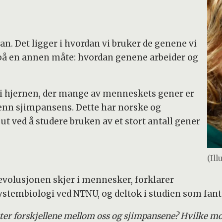
an. Det ligger i hvordan vi bruker de genene vi
gt på en annen måte: hvordan genene arbeider og
g i hjernen, der mange av menneskets gener er
enn sjimpansens. Dette har norske og
t ved å studere bruken av et stort antall gener
(Il
evolusjonen skjer i mennesker, forklarer
stembiologi ved NTNU, og deltok i studien som fant s
tter forskjellene mellom oss og sjimpansene? Hvilke 