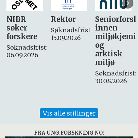
Rektor
Seniorforsker
Forskning.
innen
søker
Søknadsfrist:
miljøkjemi
nyhetsjour
15.09.2026
og
– fast
:
arktisk
Søknadsfrist:
miljø
16. august.
Søknadsfrist:
30.08.2026
Vis alle stillinger
FRA UNG.FORSKNING.NO: