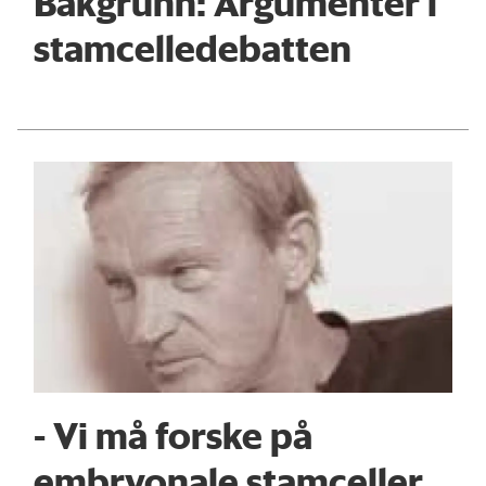
Bakgrunn: Argumenter i
stamcelledebatten
- Vi må forske på
embryonale stamceller