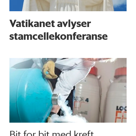
Vatikanet avlyser
stamcellekonferanse
Bit for bit med kreft