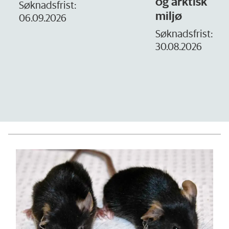
og arktisk
–
Søknadsfrist:
miljø
06.09.2026
S
1
Søknadsfrist:
30.08.2026