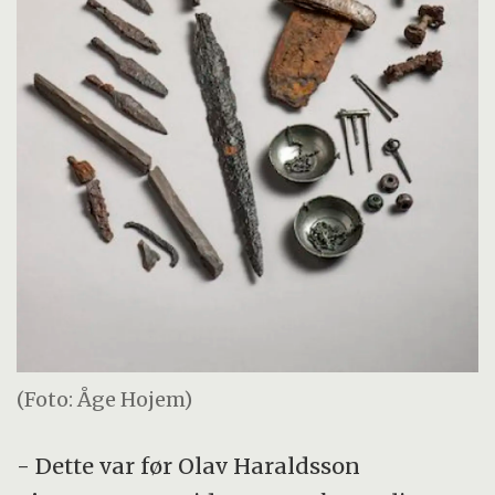
(Foto: Åge Hojem)
- Dette var før Olav Haraldsson