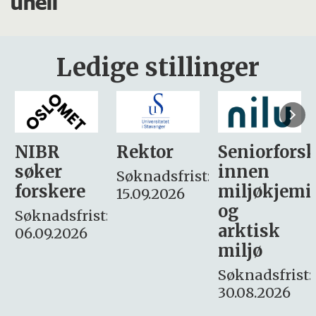
uhell
Ledige stillinger
Rektor
Seniorforsker
Forskning.
innen
søker
Søknadsfrist:
miljøkjemi
nyhetsjour
15.09.2026
og
– fast
:
arktisk
Søknadsfrist:
miljø
16. august.
Søknadsfrist:
30.08.2026