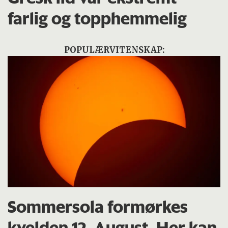
farlig og topphemmelig
POPULÆRVITENSKAP:
Sommersola formørkes
kvelden 12. August. Her kan