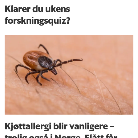
Klarer du ukens
forskningsquiz?
Kjøttallergi blir vanligere –
trolig også i Norge. Flått får