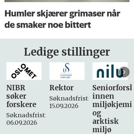
Humler skjærer grimaser når
de smaker noe bittert
Ledige stillinger
Rektor
Seniorforsker
Forskning.
innen
søker
Søknadsfrist:
miljøkjemi
nyhetsjour
15.09.2026
og
– fast
:
arktisk
Søknadsfrist:
miljø
16. august.