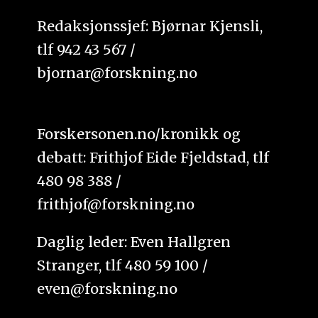
Redaksjonssjef: Bjørnar Kjensli,
tlf 942 43 567 /
bjornar@forskning.no
Forskersonen.no/kronikk og
debatt: Frithjof Eide Fjeldstad, tlf
480 98 388 /
frithjof@forskning.no
Daglig leder: Even Hallgren
Stranger, tlf 480 59 100 /
even@forskning.no