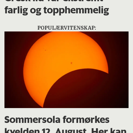
farlig og topphemmelig
POPULÆRVITENSKAP:
Sommersola formørkes
kvelden 12. August. Her kan