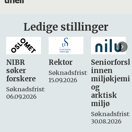
Ledige stillinger
Rektor
Seniorforsker
Forskning.
innen
søker
Søknadsfrist:
miljøkjemi
nyhetsjour
15.09.2026
og
– fast
:
arktisk
Søknadsfrist:
miljø
16. august.
Søknadsfrist:
30.08.2026