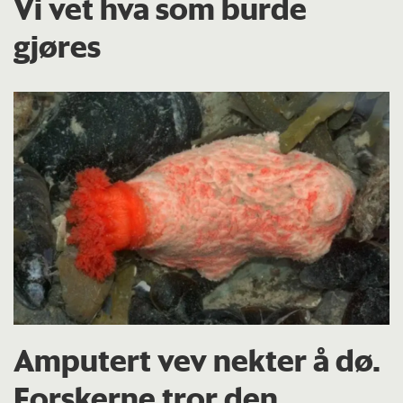
Vi vet hva som burde
gjøres
Amputert vev nekter å dø.
Forskerne tror den