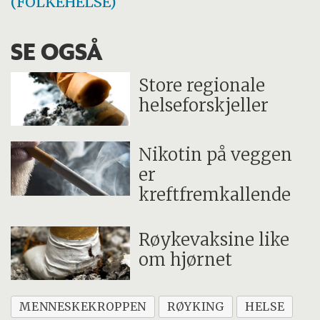
(FOLKEHELSE)
SE OGSÅ
Store regionale
helseforskjeller
Nikotin på veggen
er
kreftfremkallende
Røykevaksine like
om hjørnet
MENNESKEKROPPEN
RØYKING
HELSE